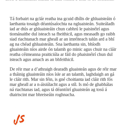
Tá forbairt na gclár reatha ina gcuid dhílis de ghluaisteáin ó
laethanta tosaigh déantúsaíochta na ngluaisteán. Suiteáladh
iad ar dtús ar ghluaisteáin chun cabhrú le paisinéirí agus
tiománaithe dul isteach sa fheithicil, agus measadh go raibh
siad riachtanach mar gheall ar an imréiteach talún ard a bhí
ag na chéad ghluaisteáin. Sna laethanta sin, bhíodh
gluaisteáin níos airde ón talamh go minic agus chuir na cláir
reatha céimeanna praiticiúla ar fáil do phaisinéirí chun dul
isteach agus amach as an bhfeithicil.
De réir mar a d’athraigh dearadh gluaisteán agus de réir mar
a tháinig gluaisteáin níos ísle ar an talamh, laghdaigh an gá
le cláir rith. Mar sin féin, is gné choitianta iad cláir rith fós
mar gheall ar a n-áisiúlacht agus a stíl. Is mó de ghabhálas
ná riachtanas iad, agus tá déantóirí gluaisteán ag tosú á
dtairiscint mar bhreiseáin roghnacha.