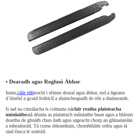
• Dearadh agus Roghnú Ábhar
Inniu,
cláir rith
teacht i réimse dearaí agus ábhar, rud a ligeann
d’úinéirí a gcuid feithiclí a shaincheapadh de réir a dtaitneamh.
Is iad na cineálacha is coitianta ná
cláir reatha plaisteacha
múnlaithe
atá déanta as plaisteach múnlaithe buan agus a bhíonn
deartha de ghnáth chun dath agus uigeacht chorp an ghluaisteáin
a mheaitseáil. Tá cuma shleamhain, chomhtháite orthu agus tá
siad éasca le suiteáil.