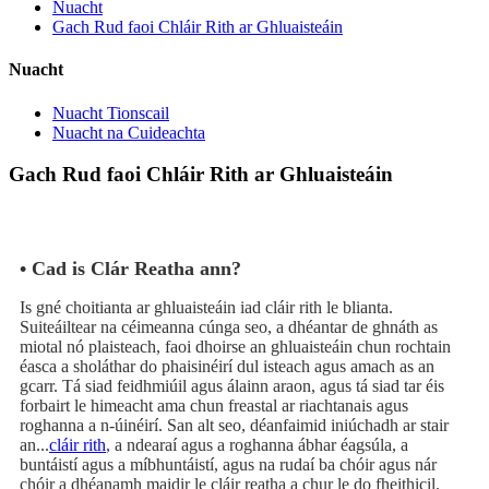
Nuacht
Gach Rud faoi Chláir Rith ar Ghluaisteáin
Nuacht
Nuacht Tionscail
Nuacht na Cuideachta
Gach Rud faoi Chláir Rith ar Ghluaisteáin
• Cad is Clár Reatha ann?
Is gné choitianta ar ghluaisteáin iad cláir rith le blianta.
Suiteáiltear na céimeanna cúnga seo, a dhéantar de ghnáth as
miotal nó plaisteach, faoi dhoirse an ghluaisteáin chun rochtain
éasca a sholáthar do phaisinéirí dul isteach agus amach as an
gcarr. Tá siad feidhmiúil agus álainn araon, agus tá siad tar éis
forbairt le himeacht ama chun freastal ar riachtanais agus
roghanna a n-úinéirí. San alt seo, déanfaimid iniúchadh ar stair
an...
cláir rith
, a ndearaí agus a roghanna ábhar éagsúla, a
buntáistí agus a míbhuntáistí, agus na rudaí ba chóir agus nár
chóir a dhéanamh maidir le cláir reatha a chur le do fheithicil.