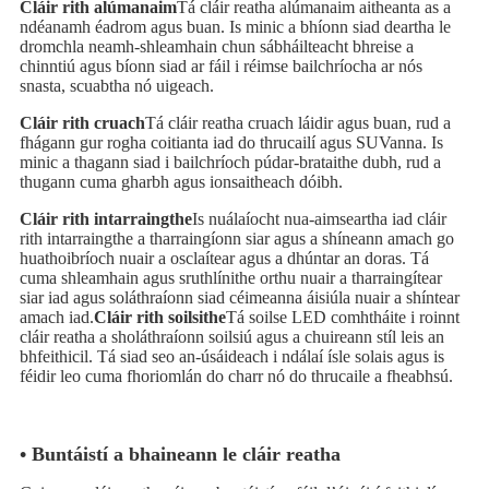
Cláir rith alúmanaim
Tá cláir reatha alúmanaim aitheanta as a
ndéanamh éadrom agus buan. Is minic a bhíonn siad deartha le
dromchla neamh-shleamhain chun sábháilteacht bhreise a
chinntiú agus bíonn siad ar fáil i réimse bailchríocha ar nós
snasta, scuabtha nó uigeach.
Cláir rith cruach
Tá cláir reatha cruach láidir agus buan, rud a
fhágann gur rogha coitianta iad do thrucailí agus SUVanna. Is
minic a thagann siad i bailchríoch púdar-brataithe dubh, rud a
thugann cuma gharbh agus ionsaitheach dóibh.
Cláir rith intarraingthe
Is nuálaíocht nua-aimseartha iad cláir
rith intarraingthe a tharraingíonn siar agus a shíneann amach go
huathoibríoch nuair a osclaítear agus a dhúntar an doras. Tá
cuma shleamhain agus sruthlínithe orthu nuair a tharraingítear
siar iad agus soláthraíonn siad céimeanna áisiúla nuair a shíntear
amach iad.
Cláir rith soilsithe
Tá soilse LED comhtháite i roinnt
cláir reatha a sholáthraíonn soilsiú agus a chuireann stíl leis an
bhfeithicil. Tá siad seo an-úsáideach i ndálaí ísle solais agus is
féidir leo cuma fhoriomlán do charr nó do thrucaile a fheabhsú.
• Buntáistí a bhaineann le cláir reatha