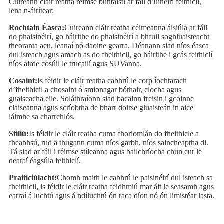
Cuireann cláir reatha réimse buntáistí ar fáil d’úinéirí feithiclí,
lena n-áirítear:
Rochtain Éasca:
Cuireann cláir reatha céimeanna áisiúla ar fáil
do phaisinéirí, go háirithe do phaisinéirí a bhfuil soghluaisteacht
theoranta acu, leanaí nó daoine gearra. Déanann siad níos éasca
dul isteach agus amach as do fheithicil, go háirithe i gcás feithiclí
níos airde cosúil le trucailí agus SUVanna.
Cosaint:
Is féidir le cláir reatha cabhrú le corp íochtarach
d’fheithicil a chosaint ó smionagar bóthair, clocha agus
guaiseacha eile. Soláthraíonn siad bacainn freisin i gcoinne
claiseanna agus scríobtha de bharr doirse gluaisteán in aice
láimhe sa charrchlós.
Stíliú:
Is féidir le cláir reatha cuma fhoriomlán do fheithicle a
fheabhsú, rud a thugann cuma níos garbh, níos saincheaptha di.
Tá siad ar fáil i réimse stíleanna agus bailchríocha chun cur le
dearaí éagsúla feithiclí.
Praiticiúlacht:
Chomh maith le cabhrú le paisinéirí dul isteach sa
fheithicil, is féidir le cláir reatha feidhmiú mar áit le seasamh agus
earraí á luchtú agus á ndíluchtú ón raca díon nó ón limistéar lasta.