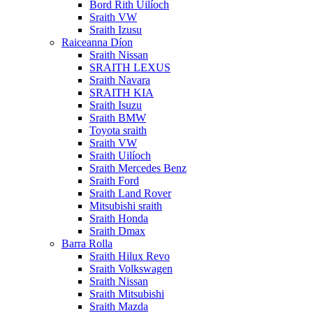
Bord Rith Uilíoch
Sraith VW
Sraith Izusu
Raiceanna Díon
Sraith Nissan
SRAITH LEXUS
Sraith Navara
SRAITH KIA
Sraith Isuzu
Sraith BMW
Toyota sraith
Sraith VW
Sraith Uilíoch
Sraith Mercedes Benz
Sraith Ford
Sraith Land Rover
Mitsubishi sraith
Sraith Honda
Sraith Dmax
Barra Rolla
Sraith Hilux Revo
Sraith Volkswagen
Sraith Nissan
Sraith Mitsubishi
Sraith Mazda