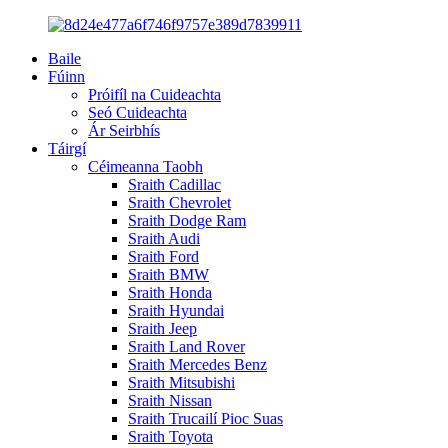
Baile
Fúinn
Próifíl na Cuideachta
Seó Cuideachta
Ár Seirbhís
Táirgí
Céimeanna Taobh
Sraith Cadillac
Sraith Chevrolet
Sraith Dodge Ram
Sraith Audi
Sraith Ford
Sraith BMW
Sraith Honda
Sraith Hyundai
Sraith Jeep
Sraith Land Rover
Sraith Mercedes Benz
Sraith Mitsubishi
Sraith Nissan
Sraith Trucailí Pioc Suas
Sraith Toyota