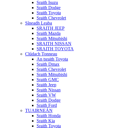
Sraith Isuzu
Sraith Dodge
Sraith Toyota
Sraith Chevrolet
Síneadh Leaba
SRAITH JEEP
Sraith Mazda
Sraith Mitsubishi
SRAITH NISSAN
SRAITH TOYOTA
Clúdach Tonneau
An tsraith Toyota
Sraith Dmax
Sraith Chevrolet
Sraith Mitsubishi
Sraith GMC
Sraith Jeep
Sraith Nissan
Sraith VW
Sraith Dodge
Sraith Ford
TUAIRNEÁN
Sraith Honda
Sraith Kia
Sraith Toyota