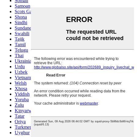
Somali
Samoan
Scots Gaelic
Shona
Sindhi
Sundanese
Swahili
Tajik
Tamil
Telugu
Thai
Ukrainian
Urdu
Uzbek
Vietnamese
Welsh
Xhosa
Yiddish
Yoruba
Zulu
Kinyarwanda
Tatar
Oriya
Turkmen
Uyghur