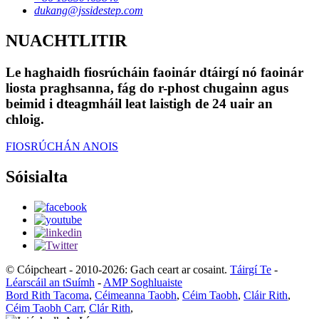
dukang@jssidestep.com
NUACHTLITIR
Le haghaidh fiosrúcháin faoinár dtáirgí nó faoinár
liosta praghsanna, fág do r-phost chugainn agus
beimid i dteagmháil leat laistigh de 24 uair an
chloig.
FIOSRÚCHÁN ANOIS
Sóisialta
© Cóipcheart - 2010-2026: Gach ceart ar cosaint.
Táirgí Te
-
Léarscáil an tSuímh
-
AMP Soghluaiste
Bord Rith Tacoma
,
Céimeanna Taobh
,
Céim Taobh
,
Cláir Rith
,
Céim Taobh Carr
,
Clár Rith
,