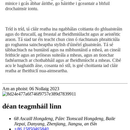
minice i gcás ábhar áirithe, go háirithe i gceantair a bhfuil
drochaimsir iontu.
Tríd is tríd, tá cláir reatha ina ngabhálas coitianta do ghluaisteáin
agus do thrucailí, ag freastal ar fheidhmiúlacht agus ar aeistéitic
araon. Tá siad tar éis teacht chun cinn ó riachtanais phraiticiúla
go roghanna saincheaptha stylish d'úinéirí gluaisteán. Tá sé
tábhachtach na buntáistí agus na míbhuntáistí a mheá, an cineál
feithicle agus an próiseas suiteála a mheas, agus an tionchar
fadtéarmach ar chothabháil agus ar fheidhmíocht a mheas. Cibé
acu le haghaidh áise, cosanta nó stíl, is gné choitianta iad cláir
reatha ar fheithiclí nua-aimseartha.
Am an phoist: 06 Nollaig 2023
déan teagmháil linn
68 Ascaill Hongdeng, Páirc Tionscail Hongdeng, Baile
Jiepai, Danyang, Zhenjiang, Jiangsu, an tSín
+86 15850465840