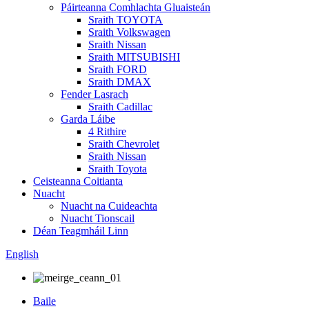
Páirteanna Comhlachta Gluaisteán
Sraith TOYOTA
Sraith Volkswagen
Sraith Nissan
Sraith MITSUBISHI
Sraith FORD
Sraith DMAX
Fender Lasrach
Sraith Cadillac
Garda Láibe
4 Rithire
Sraith Chevrolet
Sraith Nissan
Sraith Toyota
Ceisteanna Coitianta
Nuacht
Nuacht na Cuideachta
Nuacht Tionscail
Déan Teagmháil Linn
English
Baile