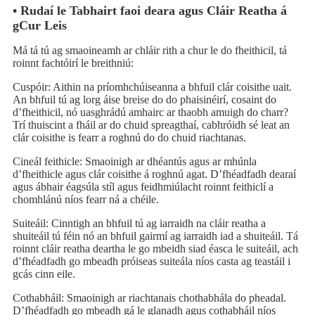
• Rudaí le Tabhairt faoi deara agus Cláir Reatha á
gCur Leis
Má tá tú ag smaoineamh ar chláir rith a chur le do fheithicil, tá
roinnt fachtóirí le breithniú:
Cuspóir: Aithin na príomhchúiseanna a bhfuil clár coisithe uait.
An bhfuil tú ag lorg áise breise do do phaisinéirí, cosaint do
d’fheithicil, nó uasghrádú amhairc ar thaobh amuigh do charr?
Trí thuiscint a fháil ar do chuid spreagthaí, cabhróidh sé leat an
clár coisithe is fearr a roghnú do do chuid riachtanas.
Cineál feithicle: Smaoinigh ar dhéantús agus ar mhúnla
d’fheithicle agus clár coisithe á roghnú agat. D’fhéadfadh dearaí
agus ábhair éagsúla stíl agus feidhmiúlacht roinnt feithiclí a
chomhlánú níos fearr ná a chéile.
Suiteáil: Cinntigh an bhfuil tú ag iarraidh na cláir reatha a
shuiteáil tú féin nó an bhfuil gairmí ag iarraidh iad a shuiteáil. Tá
roinnt cláir reatha deartha le go mbeidh siad éasca le suiteáil, ach
d’fhéadfadh go mbeadh próiseas suiteála níos casta ag teastáil i
gcás cinn eile.
Cothabháil: Smaoinigh ar riachtanais chothabhála do pheadal.
D’fhéadfadh go mbeadh gá le glanadh agus cothabháil níos