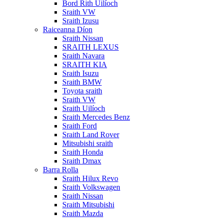
Bord Rith Uilíoch
Sraith VW
Sraith Izusu
Raiceanna Díon
Sraith Nissan
SRAITH LEXUS
Sraith Navara
SRAITH KIA
Sraith Isuzu
Sraith BMW
Toyota sraith
Sraith VW
Sraith Uilíoch
Sraith Mercedes Benz
Sraith Ford
Sraith Land Rover
Mitsubishi sraith
Sraith Honda
Sraith Dmax
Barra Rolla
Sraith Hilux Revo
Sraith Volkswagen
Sraith Nissan
Sraith Mitsubishi
Sraith Mazda