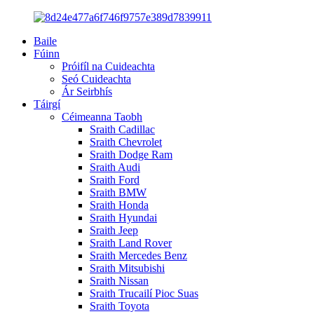
Baile
Fúinn
Próifíl na Cuideachta
Seó Cuideachta
Ár Seirbhís
Táirgí
Céimeanna Taobh
Sraith Cadillac
Sraith Chevrolet
Sraith Dodge Ram
Sraith Audi
Sraith Ford
Sraith BMW
Sraith Honda
Sraith Hyundai
Sraith Jeep
Sraith Land Rover
Sraith Mercedes Benz
Sraith Mitsubishi
Sraith Nissan
Sraith Trucailí Pioc Suas
Sraith Toyota