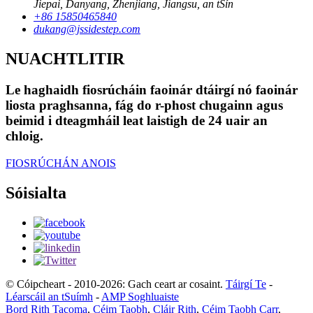
Jiepai, Danyang, Zhenjiang, Jiangsu, an tSín
+86 15850465840
dukang@jssidestep.com
NUACHTLITIR
Le haghaidh fiosrúcháin faoinár dtáirgí nó faoinár
liosta praghsanna, fág do r-phost chugainn agus
beimid i dteagmháil leat laistigh de 24 uair an
chloig.
FIOSRÚCHÁN ANOIS
Sóisialta
© Cóipcheart - 2010-2026: Gach ceart ar cosaint.
Táirgí Te
-
Léarscáil an tSuímh
-
AMP Soghluaiste
Bord Rith Tacoma
,
Céim Taobh
,
Cláir Rith
,
Céim Taobh Carr
,