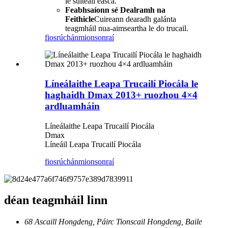
le suiteáil éasca.
Feabhsaíonn sé Dealramh na
Feithicle
Cuireann dearadh galánta
teagmháil nua-aimseartha le do trucail.
fiosrúchán
mionsonraí
Líneálaithe Leapa Trucailí Piocála le
haghaidh Dmax 2013+ ruozhou 4×4
ardluamháin
Líneálaithe Leapa Trucailí Piocála
Dmax
Líneáil Leapa Trucailí Piocála
fiosrúchán
mionsonraí
déan teagmháil linn
68 Ascaill Hongdeng, Páirc Tionscail Hongdeng, Baile