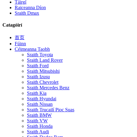
Táirgí
Raiceanna Díon
Sraith Dmax
Catagóirí
首页
Fúinn
Céimeanna Taobh
Sraith Toyota
Sraith Land Rover
Sraith Ford
Sraith Mitsubishi
Sraith Izusu
Sraith Chevrolet
Sraith Mercedes Benz
Sraith Kia
Sraith Hyundai
Sraith Nissan
Sraith Trucailí Pioc Suas
Sraith BMW
Sraith VW
Sraith Honda
Sraith Audi