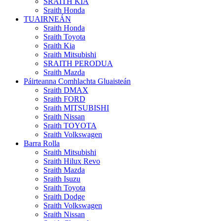
SRAITH KIA
Sraith Honda
TUAIRNEÁN
Sraith Honda
Sraith Toyota
Sraith Kia
Sraith Mitsubishi
SRAITH PERODUA
Sraith Mazda
Páirteanna Comhlachta Gluaisteán
Sraith DMAX
Sraith FORD
Sraith MITSUBISHI
Sraith Nissan
Sraith TOYOTA
Sraith Volkswagen
Barra Rolla
Sraith Mitsubishi
Sraith Hilux Revo
Sraith Mazda
Sraith Isuzu
Sraith Toyota
Sraith Dodge
Sraith Volkswagen
Sraith Nissan