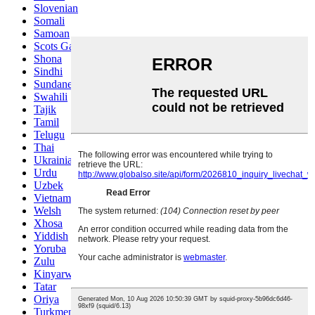
Slovenian
Somali
Samoan
Scots Gaelic
Shona
Sindhi
Sundanese
Swahili
Tajik
Tamil
Telugu
Thai
Ukrainian
Urdu
Uzbek
Vietnamese
Welsh
Xhosa
Yiddish
Yoruba
Zulu
Kinyarwanda
Tatar
Oriya
Turkmen