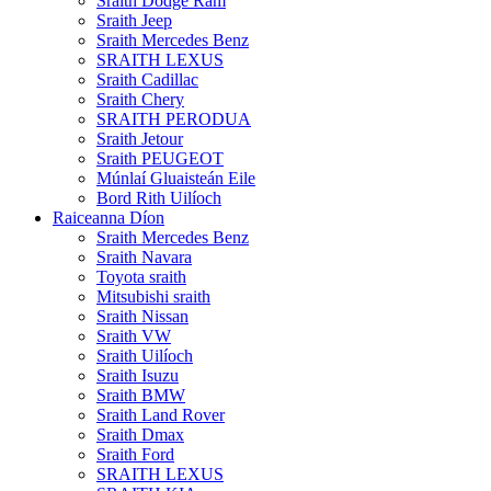
Sraith Dodge Ram
Sraith Jeep
Sraith Mercedes Benz
SRAITH LEXUS
Sraith Cadillac
Sraith Chery
SRAITH PERODUA
Sraith Jetour
Sraith PEUGEOT
Múnlaí Gluaisteán Eile
Bord Rith Uilíoch
Raiceanna Díon
Sraith Mercedes Benz
Sraith Navara
Toyota sraith
Mitsubishi sraith
Sraith Nissan
Sraith VW
Sraith Uilíoch
Sraith Isuzu
Sraith BMW
Sraith Land Rover
Sraith Dmax
Sraith Ford
SRAITH LEXUS