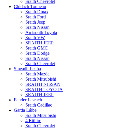
Sraith Chevrolet
Clúdach Tonneau
Sraith Dmax
Sraith Ford
Sraith Jeep
Sraith Nissan
An tsraith Toyota
Sraith VW
SRAITH JEEP
Sraith GMC
Sraith Dodge
Sraith Nissan
Sraith Chevrolet
Síneadh Leaba
Sraith Mazda
Sraith Mitsubishi
SRAITH NISSAN
SRAITH TOYOTA
SRAITH JEEP
Fender Lasrach
Sraith Cadillac
Garda Láibe
Sraith Mitsubishi
4 Rithire
Sraith Chevrolet