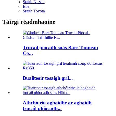
Sraith Nissan
Eile
Sraith Toyota
Táirgí réadmhaoine
Trucail piocadh suas Barr Tonneau
Co...
Buailteoir tosaigh gríl...
Athchóiriú aghaidhe ar aghaidh
trucail phiocadh...