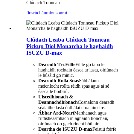
Clúdach Tonneau
fiosrúchán
mionsonraí
Clúdach Leaba Clúdach Tonneau
Pickup Díol Monarcha le haghaidh
ISUZU D-max
Dearadh Trí-Fillte
Fillte go tapa le
haghaidh rochtain éasca ar lasta, oiriúnach
le húsáid go minic.
Dearadh Rolla Suas
Sábhálann
meicníocht rollta réidh spás agus tá sé
éasca le hoibriú.
Uiscedhíonach &
Deannachdhíonach
Cosnaíonn dearadh
séalaithe lasta ó dhálaí crua aimsire.
Ábhar Ard-Neart
Marthanach agus
frithsheasmhach in aghaidh tionchair,
oiriúnach do gach riocht bóthair.
Deartha do ISUZU D-max
Feistiú foirfe