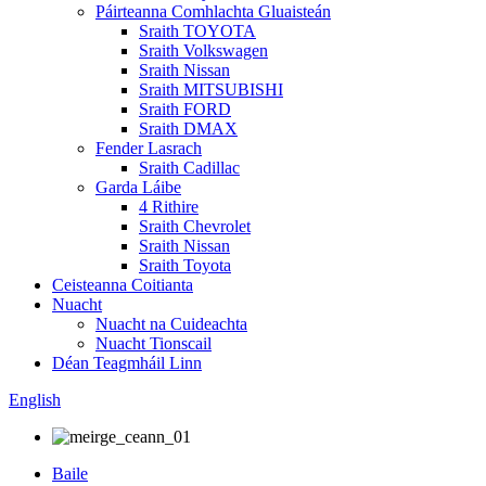
Páirteanna Comhlachta Gluaisteán
Sraith TOYOTA
Sraith Volkswagen
Sraith Nissan
Sraith MITSUBISHI
Sraith FORD
Sraith DMAX
Fender Lasrach
Sraith Cadillac
Garda Láibe
4 Rithire
Sraith Chevrolet
Sraith Nissan
Sraith Toyota
Ceisteanna Coitianta
Nuacht
Nuacht na Cuideachta
Nuacht Tionscail
Déan Teagmháil Linn
English
Baile