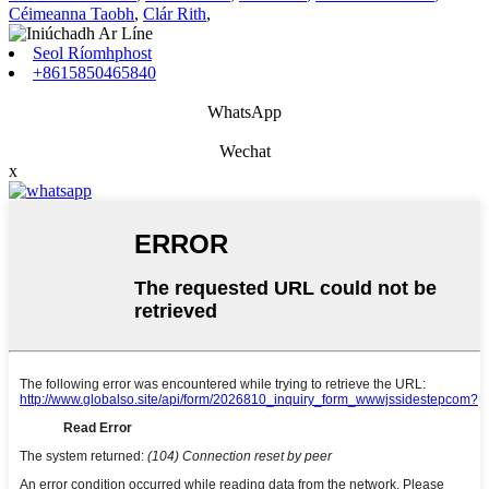
Céimeanna Taobh
,
Clár Rith
,
Seol Ríomhphost
+8615850465840
WhatsApp
Wechat
x