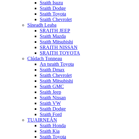
Sraith Isuzu
Sraith Dodge
Sraith Toyota
Sraith Chevrolet
Síneadh Leaba
SRAITH JEEP
Sraith Mazda
Sraith Mitsubishi
SRAITH NISSAN
SRAITH TOYOTA
Clúdach Tonneau
An tsraith Toyota
Sraith Dmax
Sraith Chevrolet
Sraith Mitsubishi
Sraith GMC
Sraith Jeep
Sraith Nissan
Sraith VW
Sraith Dodge
Sraith Ford
TUAIRNEÁN
Sraith Honda
Sraith Kia
Sraith Toyota