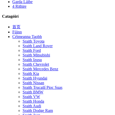
Garda Láibe
4 Rithire
Catagóirí
首页
Fúinn
Céimeanna Taobh
Sraith Toyota
Sraith Land Rover
Sraith Ford
Sraith Mitsubishi
Sraith Izusu
Sraith Chevrolet
Sraith Mercedes Benz
Sraith Kia
Sraith Hyundai
Sraith Nissan
Sraith Trucailí Pioc Suas
Sraith BMW
Sraith VW
Sraith Honda
Sraith Audi
Sraith Dodge Ram