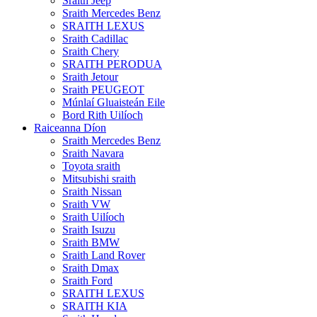
Sraith Jeep
Sraith Mercedes Benz
SRAITH LEXUS
Sraith Cadillac
Sraith Chery
SRAITH PERODUA
Sraith Jetour
Sraith PEUGEOT
Múnlaí Gluaisteán Eile
Bord Rith Uilíoch
Raiceanna Díon
Sraith Mercedes Benz
Sraith Navara
Toyota sraith
Mitsubishi sraith
Sraith Nissan
Sraith VW
Sraith Uilíoch
Sraith Isuzu
Sraith BMW
Sraith Land Rover
Sraith Dmax
Sraith Ford
SRAITH LEXUS
SRAITH KIA