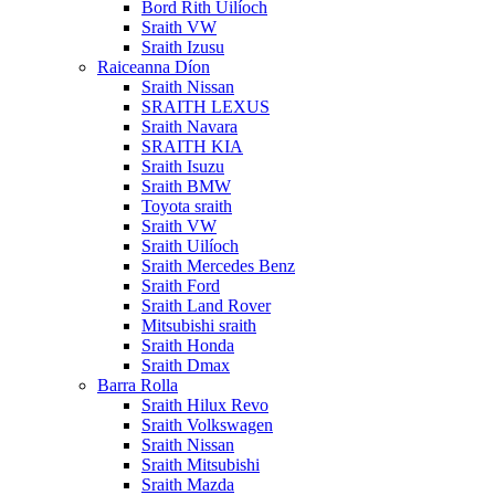
Bord Rith Uilíoch
Sraith VW
Sraith Izusu
Raiceanna Díon
Sraith Nissan
SRAITH LEXUS
Sraith Navara
SRAITH KIA
Sraith Isuzu
Sraith BMW
Toyota sraith
Sraith VW
Sraith Uilíoch
Sraith Mercedes Benz
Sraith Ford
Sraith Land Rover
Mitsubishi sraith
Sraith Honda
Sraith Dmax
Barra Rolla
Sraith Hilux Revo
Sraith Volkswagen
Sraith Nissan
Sraith Mitsubishi
Sraith Mazda