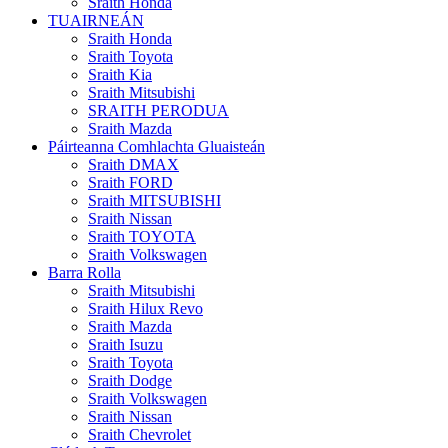
Sraith Honda
TUAIRNEÁN
Sraith Honda
Sraith Toyota
Sraith Kia
Sraith Mitsubishi
SRAITH PERODUA
Sraith Mazda
Páirteanna Comhlachta Gluaisteán
Sraith DMAX
Sraith FORD
Sraith MITSUBISHI
Sraith Nissan
Sraith TOYOTA
Sraith Volkswagen
Barra Rolla
Sraith Mitsubishi
Sraith Hilux Revo
Sraith Mazda
Sraith Isuzu
Sraith Toyota
Sraith Dodge
Sraith Volkswagen
Sraith Nissan
Sraith Chevrolet