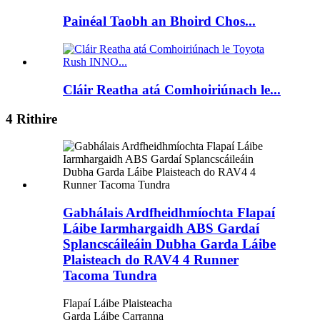
Painéal Taobh an Bhoird Chos...
Cláir Reatha atá Comhoiriúnach le...
4 Rithire
Gabhálais Ardfheidhmíochta Flapaí
Láibe Iarmhargaidh ABS Gardaí
Splancscáileáin Dubha Garda Láibe
Plaisteach do RAV4 4 Runner
Tacoma Tundra
Flapaí Láibe Plaisteacha
Garda Láibe Carranna