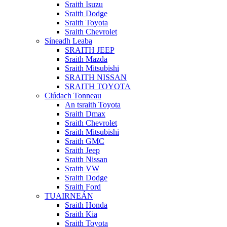
Sraith Isuzu
Sraith Dodge
Sraith Toyota
Sraith Chevrolet
Síneadh Leaba
SRAITH JEEP
Sraith Mazda
Sraith Mitsubishi
SRAITH NISSAN
SRAITH TOYOTA
Clúdach Tonneau
An tsraith Toyota
Sraith Dmax
Sraith Chevrolet
Sraith Mitsubishi
Sraith GMC
Sraith Jeep
Sraith Nissan
Sraith VW
Sraith Dodge
Sraith Ford
TUAIRNEÁN
Sraith Honda
Sraith Kia
Sraith Toyota