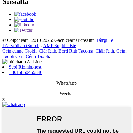
Sóisialta
© Cóipcheart - 2010-2026: Gach ceart ar cosaint.
Táirgí Te
-
Léarscáil an tSuímh
-
AMP Soghluaiste
Céimeanna Taobh
,
Clár Rith
,
Bord Rith Tacoma
,
Cláir Rith
,
Céim
Taobh Carr
,
Céim Taobh
,
Seol Ríomhphost
+8615850465840
WhatsApp
Wechat
x