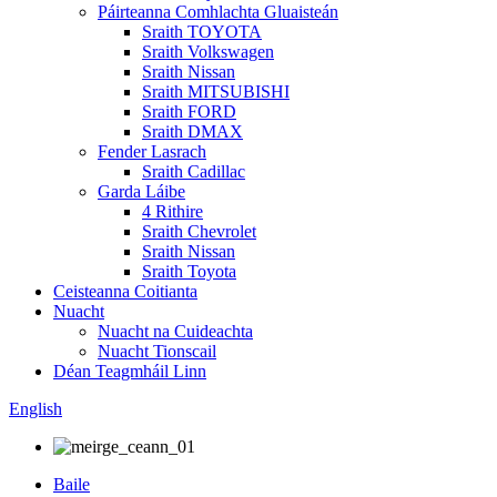
Páirteanna Comhlachta Gluaisteán
Sraith TOYOTA
Sraith Volkswagen
Sraith Nissan
Sraith MITSUBISHI
Sraith FORD
Sraith DMAX
Fender Lasrach
Sraith Cadillac
Garda Láibe
4 Rithire
Sraith Chevrolet
Sraith Nissan
Sraith Toyota
Ceisteanna Coitianta
Nuacht
Nuacht na Cuideachta
Nuacht Tionscail
Déan Teagmháil Linn
English
Baile