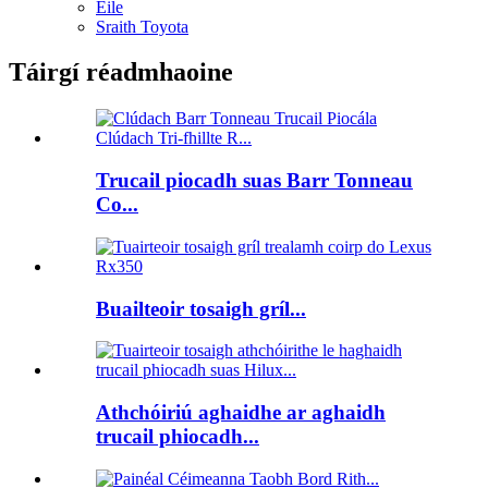
Eile
Sraith Toyota
Táirgí réadmhaoine
Trucail piocadh suas Barr Tonneau
Co...
Buailteoir tosaigh gríl...
Athchóiriú aghaidhe ar aghaidh
trucail phiocadh...