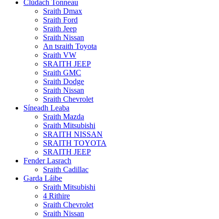
Clúdach Tonneau
Sraith Dmax
Sraith Ford
Sraith Jeep
Sraith Nissan
An tsraith Toyota
Sraith VW
SRAITH JEEP
Sraith GMC
Sraith Dodge
Sraith Nissan
Sraith Chevrolet
Síneadh Leaba
Sraith Mazda
Sraith Mitsubishi
SRAITH NISSAN
SRAITH TOYOTA
SRAITH JEEP
Fender Lasrach
Sraith Cadillac
Garda Láibe
Sraith Mitsubishi
4 Rithire
Sraith Chevrolet
Sraith Nissan