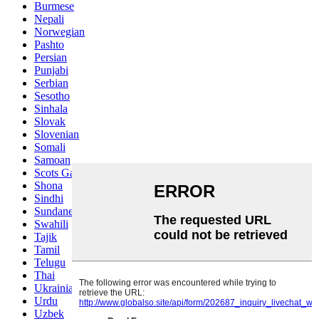
Burmese
Nepali
Norwegian
Pashto
Persian
Punjabi
Serbian
Sesotho
Sinhala
Slovak
Slovenian
Somali
Samoan
Scots Gaelic
Shona
Sindhi
Sundanese
Swahili
Tajik
Tamil
Telugu
Thai
Ukrainian
Urdu
Uzbek