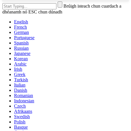
Brúigh isteach chun cuardach a
dhéanamh nó ESC chun dúnadh
English
French
German
Portuguese
Spanish
Russian
Japanese
Korean
Arabic
Irish
Greek
Turkish
Italian
Danish
Romanian
Indonesian
Czech
Afrikaans
Swedish
Polish
Basque