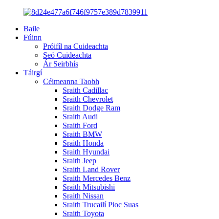
Baile
Fúinn
Próifíl na Cuideachta
Seó Cuideachta
Ár Seirbhís
Táirgí
Céimeanna Taobh
Sraith Cadillac
Sraith Chevrolet
Sraith Dodge Ram
Sraith Audi
Sraith Ford
Sraith BMW
Sraith Honda
Sraith Hyundai
Sraith Jeep
Sraith Land Rover
Sraith Mercedes Benz
Sraith Mitsubishi
Sraith Nissan
Sraith Trucailí Pioc Suas
Sraith Toyota