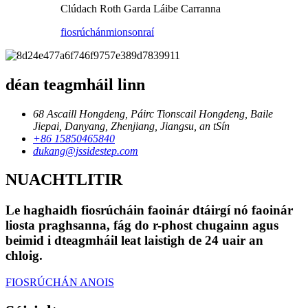
Clúdach Roth Garda Láibe Carranna
fiosrúchán
mionsonraí
déan teagmháil linn
68 Ascaill Hongdeng, Páirc Tionscail Hongdeng, Baile
Jiepai, Danyang, Zhenjiang, Jiangsu, an tSín
+86 15850465840
dukang@jssidestep.com
NUACHTLITIR
Le haghaidh fiosrúcháin faoinár dtáirgí nó faoinár
liosta praghsanna, fág do r-phost chugainn agus
beimid i dteagmháil leat laistigh de 24 uair an
chloig.
FIOSRÚCHÁN ANOIS