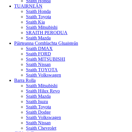
Sraith Honda
TUAIRNEÁN
Sraith Honda
Sraith Toyota
Sraith Kia
Sraith Mitsubishi
SRAITH PERODUA
Sraith Mazda
Páirteanna Comhlachta Gluaisteán
Sraith DMAX
Sraith FORD
Sraith MITSUBISHI
Sraith Nissan
Sraith TOYOTA
Sraith Volkswagen
Barra Rolla
Sraith Mitsubishi
Sraith Hilux Revo
Sraith Mazda
Sraith Isuzu
Sraith Toyota
Sraith Dodge
Sraith Volkswagen
Sraith Nissan
Sraith Chevrolet