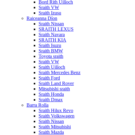
Bord Rith Uilíoch
Sraith VW
Sraith Izusu
Raiceanna Díon
Sraith Nissan
SRAITH LEXUS
Sraith Navara
SRAITH KIA
Sraith Isuzu
Sraith BMW
Toyota sraith
Sraith VW
Sraith Uilíoch
Sraith Mercedes Benz
Sraith Ford
Sraith Land Rover
Mitsubishi sraith
Sraith Honda
Sraith Dmax
Barra Rolla
Sraith Hilux Revo
Sraith Volkswagen
Sraith Nissan
Sraith Mitsubishi
Sraith Mazda