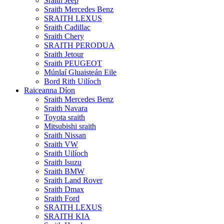
Sraith Jeep
Sraith Mercedes Benz
SRAITH LEXUS
Sraith Cadillac
Sraith Chery
SRAITH PERODUA
Sraith Jetour
Sraith PEUGEOT
Múnlaí Gluaisteán Eile
Bord Rith Uilíoch
Raiceanna Díon
Sraith Mercedes Benz
Sraith Navara
Toyota sraith
Mitsubishi sraith
Sraith Nissan
Sraith VW
Sraith Uilíoch
Sraith Isuzu
Sraith BMW
Sraith Land Rover
Sraith Dmax
Sraith Ford
SRAITH LEXUS
SRAITH KIA