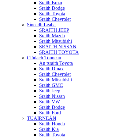
Sraith Isuzu
Sraith Dodge
Sraith Toyota
Sraith Chevrolet
Síneadh Leaba
SRAITH JEEP
Sraith Mazda
Sraith Mitsubishi
SRAITH NISSAN
SRAITH TOYOTA
Clúdach Tonneau
An tsraith Toyota
Sraith Dmax
Sraith Chevrolet
Sraith Mitsubishi
Sraith GMC
Sraith Jeep
Sraith Nissan
Sraith VW
Sraith Dodge
Sraith Ford
TUAIRNEÁN
Sraith Honda
Sraith Kia
Sraith Toyota