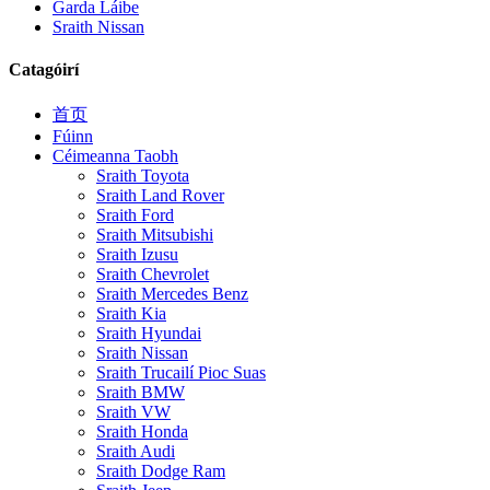
Garda Láibe
Sraith Nissan
Catagóirí
首页
Fúinn
Céimeanna Taobh
Sraith Toyota
Sraith Land Rover
Sraith Ford
Sraith Mitsubishi
Sraith Izusu
Sraith Chevrolet
Sraith Mercedes Benz
Sraith Kia
Sraith Hyundai
Sraith Nissan
Sraith Trucailí Pioc Suas
Sraith BMW
Sraith VW
Sraith Honda
Sraith Audi
Sraith Dodge Ram