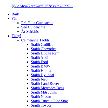
Baile
Fúinn
Próifíl na Cuideachta
Seó Cuideachta
Ár Seirbhís
Táirgí
Céimeanna Taobh
Sraith Cadillac
Sraith Chevrolet
Sraith Dodge Ram
Sraith Audi
Sraith Ford
Sraith BMW
Sraith Honda
Sraith Hyundai
Sraith Jeep
Sraith Land Rover
Sraith Mercedes Benz
Sraith Mitsubishi
Sraith Nissan
Sraith Trucailí Pioc Suas
Sraith Toyota