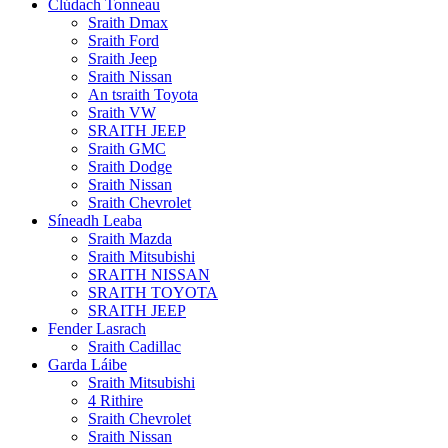
Clúdach Tonneau
Sraith Dmax
Sraith Ford
Sraith Jeep
Sraith Nissan
An tsraith Toyota
Sraith VW
SRAITH JEEP
Sraith GMC
Sraith Dodge
Sraith Nissan
Sraith Chevrolet
Síneadh Leaba
Sraith Mazda
Sraith Mitsubishi
SRAITH NISSAN
SRAITH TOYOTA
SRAITH JEEP
Fender Lasrach
Sraith Cadillac
Garda Láibe
Sraith Mitsubishi
4 Rithire
Sraith Chevrolet
Sraith Nissan