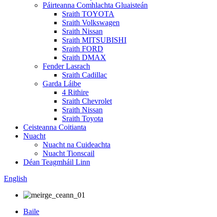
Páirteanna Comhlachta Gluaisteán
Sraith TOYOTA
Sraith Volkswagen
Sraith Nissan
Sraith MITSUBISHI
Sraith FORD
Sraith DMAX
Fender Lasrach
Sraith Cadillac
Garda Láibe
4 Rithire
Sraith Chevrolet
Sraith Nissan
Sraith Toyota
Ceisteanna Coitianta
Nuacht
Nuacht na Cuideachta
Nuacht Tionscail
Déan Teagmháil Linn
English
Baile