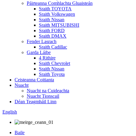
Páirteanna Comhlachta Gluaisteán
Sraith TOYOTA
Sraith Volkswagen
Sraith Nissan
Sraith MITSUBISHI
Sraith FORD
Sraith DMAX
Fender Lasrach
Sraith Cadillac
Garda Láibe
4 Rithire
Sraith Chevrolet
Sraith Nissan
Sraith Toyota
Ceisteanna Coitianta
Nuacht
Nuacht na Cuideachta
Nuacht Tionscail
Déan Teagmháil Linn
English
Baile