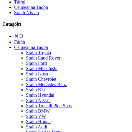
Táirgí
Céimeanna Taobh
Sraith Nissan
Catagóirí
首页
Fúinn
Céimeanna Taobh
Sraith Toyota
Sraith Land Rover
Sraith Ford
Sraith Mitsubishi
Sraith Izusu
Sraith Chevrolet
Sraith Mercedes Benz
Sraith Kia
Sraith Hyundai
Sraith Nissan
Sraith Trucailí Pioc Suas
Sraith BMW
Sraith VW
Sraith Honda
Sraith Audi