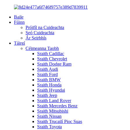
Baile
Fúinn
Próifíl na Cuideachta
Seó Cuideachta
Ár Seirbhís
Táirgí
Céimeanna Taobh
Sraith Cadillac
Sraith Chevrolet
Sraith Dodge Ram
Sraith Audi
Sraith Ford
Sraith BMW
Sraith Honda
Sraith Hyundai
Sraith Jeep
Sraith Land Rover
Sraith Mercedes Benz
Sraith Mitsubishi
Sraith Nissan
Sraith Trucailí Pioc Suas
Sraith Toyota