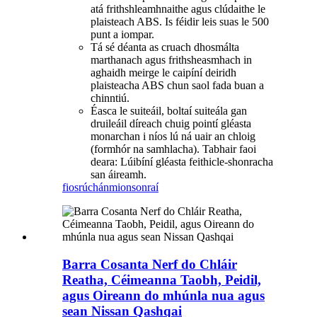
atá frithshleamhnaithe agus clúdaithe le
plaisteach ABS. Is féidir leis suas le 500
punt a iompar.
Tá sé déanta as cruach dhosmálta
marthanach agus frithsheasmhach in
aghaidh meirge le caipíní deiridh
plaisteacha ABS chun saol fada buan a
chinntiú.
Éasca le suiteáil, boltaí suiteála gan
druileáil díreach chuig pointí gléasta
monarchan i níos lú ná uair an chloig
(formhór na samhlacha). Tabhair faoi
deara: Lúibíní gléasta feithicle-shonracha
san áireamh.
fiosrúchán
mionsonraí
Barra Cosanta Nerf do Chláir
Reatha, Céimeanna Taobh, Peidil,
agus Oireann do mhúnla nua agus
sean Nissan Qashqai