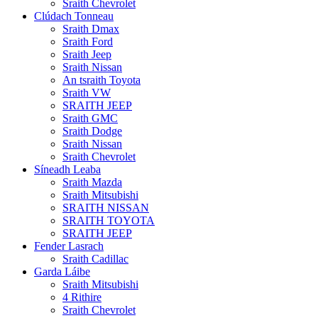
Sraith Chevrolet
Clúdach Tonneau
Sraith Dmax
Sraith Ford
Sraith Jeep
Sraith Nissan
An tsraith Toyota
Sraith VW
SRAITH JEEP
Sraith GMC
Sraith Dodge
Sraith Nissan
Sraith Chevrolet
Síneadh Leaba
Sraith Mazda
Sraith Mitsubishi
SRAITH NISSAN
SRAITH TOYOTA
SRAITH JEEP
Fender Lasrach
Sraith Cadillac
Garda Láibe
Sraith Mitsubishi
4 Rithire
Sraith Chevrolet