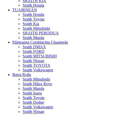
SRAITH KIA
Sraith Honda
TUAIRNEÁN
Sraith Honda
Sraith Toyota
Sraith Kia
Sraith Mitsubishi
SRAITH PERODUA
Sraith Mazda
Páirteanna Comhlachta Gluaisteán
Sraith DMAX
Sraith FORD
Sraith MITSUBISHI
Sraith Nissan
Sraith TOYOTA
Sraith Volkswagen
Barra Rolla
Sraith Mitsubishi
Sraith Hilux Revo
Sraith Mazda
Sraith Isuzu
Sraith Toyota
Sraith Dodge
Sraith Volkswagen
Sraith Nissan