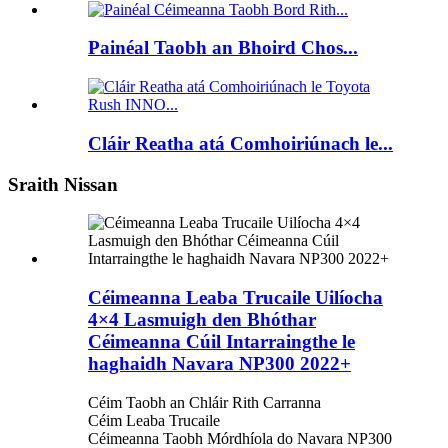
Painéal Taobh an Bhoird Chos...
Cláir Reatha atá Comhoiriúnach le...
Sraith Nissan
Céimeanna Leaba Trucaile Uilíocha
4×4 Lasmuigh den Bhóthar
Céimeanna Cúil Intarraingthe le
haghaidh Navara NP300 2022+
Céim Taobh an Chláir Rith Carranna
Céim Leaba Trucaile
Céimeanna Taobh Mórdhíola do Navara NP300