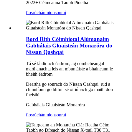
2022+ Céimeanna Taobh Pioctha
fiosrúchán
mionsonraí
Bord Rith Cóimhiotal Alúmanaim
Gabhálais Gluaisteán Monaróra do
Nissan Qashqai
Tá sé láidir ach éadrom, ag comhcheangal
marthanachta leis an mbuntáiste a bhaineann le
bheith éadrom
Deartha go sonrach do Nissan Qashqai, rud a
chinntíonn go bhfuil sé oiriúnach go maith don
fheistiú.
Gabhálais Gluaisteán Monaróra
fiosrúchán
mionsonraí