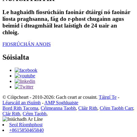
Le haghaidh fiosrúcháin faoinár dtáirgí nó faoinár
liosta praghsanna, fág do r-phost chugainn agus
beimid i dteagmháil leat laistigh de 24 uair an
chloig.
FIOSRÚCHÁN ANOIS
Sóisialta
© Cóipcheart - 2010-2026: Gach ceart ar cosaint.
Táirgí Te
-
Léarscáil an tSuímh
-
AMP Soghluaiste
Bord Rith Tacoma
,
Céimeanna Taobh
,
Cláir Rith
,
Céim Taobh Carr
,
Clár Rith
,
Céim Taobh
,
Seol Ríomhphost
+8615850465840