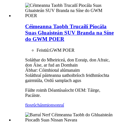
Céimeanna Taobh Trucailí Piocála
Suas Gluaisteán SUV Branda na Síne
do GWM POER
Feistiú:
GWM POER
Soláthar do Mheiriceá, don Eoraip, don Afraic,
don Áise, ar fud an Domhain
Ábhar: Cóimhiotal alúmanaim
Soláthraí páirteanna uathoibríoch feidhmíochta
gairmiúla, Ordú samplach agus
Fáilte roimh Déantúsaíocht OEM: Táirge,
Pacáiste.
fiosrúchán
mionsonraí