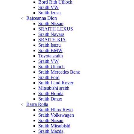
Bord Rith Uilíoch
Sraith VW
Sraith Izusu
Raiceanna Díon
Sraith Nissan
SRAITH LEXUS
Sraith Navara
SRAITH KIA
Sraith Isuzu
Sraith BMW
Toyota sraith
Sraith VW
Sraith Uilíoch
Sraith Mercedes Benz
Sraith Ford
Sraith Land Rover
Mitsubishi sraith
Sraith Honda
Sraith Dmax
Barra Rolla
Sraith Hilux Revo
Sraith Volkswagen
Sraith Nissan
Sraith Mitsubishi
Sraith Mazda