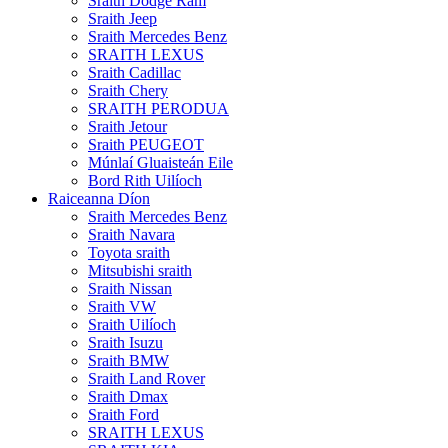
Sraith Dodge Ram
Sraith Jeep
Sraith Mercedes Benz
SRAITH LEXUS
Sraith Cadillac
Sraith Chery
SRAITH PERODUA
Sraith Jetour
Sraith PEUGEOT
Múnlaí Gluaisteán Eile
Bord Rith Uilíoch
Raiceanna Díon
Sraith Mercedes Benz
Sraith Navara
Toyota sraith
Mitsubishi sraith
Sraith Nissan
Sraith VW
Sraith Uilíoch
Sraith Isuzu
Sraith BMW
Sraith Land Rover
Sraith Dmax
Sraith Ford
SRAITH LEXUS