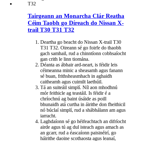
Tairgeann an Monarcha Clár Reatha
Céim Taobh go Díreach do Nissan X-
trail T30 T31 T32
Deartha go beacht do Nissan X-trail T30
T31 T32. Oireann sé go foirfe do thaobh
gach samhail, rud a chinntíonn cobhsaíocht
gan crith le linn tiomána.
Déanta as ábhair ard-neart, is féidir leis
céimeanna minic a sheasamh agus fanann
sé buan, frithsheasmhach in aghaidh
caitheamh agus cuimilt laethúil.
Tá an suiteáil simplí. Níl aon mhodhnú
mór feithicle ag teastáil. Is féidir é a
chríochnú ag baint úsáide as poill
bhunaidh atá curtha in áirithe don fheithicil
nó búclaí simplí, rud a shábhálann am agus
iarracht.
Laghdaíonn sé go héifeachtach an difríocht
airde agus tú ag dul isteach agus amach as
an gcarr, rud a éascaíonn paisinéirí, go
háirithe daoine scothaosta agus leanaí,