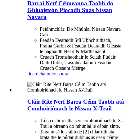
Barraí Nerf Céimeanna Taobh do
Ghluaisteán Piocadh Suas Nissan
Navara
Feidhmchlár: Do Mhúnlaí Nissan Navara
Cab
Feadán Dearaidh Stíl Ubhchruthach,
Fráma Garbh & Feadán Dearaidh Gléasta
le haghaidh Neart & Marthanacht
Cruach Tromshaothair le Sciath Púdair
Dath Dubh, Uasmhéadaíonn Feadáin
Cruach Cosaint Meirge
fiosrúchán
mionsonraí
Cláir Rite Nerf Barra Céim Taobh atá
Comhoiriúnach le Nissan X-Trail
Tá na cláir reatha seo comhoiriúnach le X-
Trail a oireann do mhúnlaí le cábán sínte.
Tagann sé le sraith de [2] chlár rith atá
brataithe le púdar dubh agus ceap céime