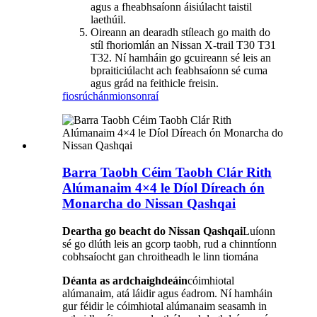
agus a fheabhsaíonn áisiúlacht taistil
laethúil.
Oireann an dearadh stíleach go maith do
stíl fhoriomlán an Nissan X-trail T30 T31
T32. Ní hamháin go gcuireann sé leis an
bpraiticiúlacht ach feabhsaíonn sé cuma
agus grád na feithicle freisin.
fiosrúchán
mionsonraí
Barra Taobh Céim Taobh Clár Rith
Alúmanaim 4×4 le Díol Díreach ón
Monarcha do Nissan Qashqai
Deartha go beacht do Nissan Qashqai
Luíonn
sé go dlúth leis an gcorp taobh, rud a chinntíonn
cobhsaíocht gan chroitheadh ​​le linn tiomána
Déanta as ardchaighdeáin
cóimhiotal
alúmanaim, atá láidir agus éadrom. Ní hamháin
gur féidir le cóimhiotal alúmanaim seasamh in