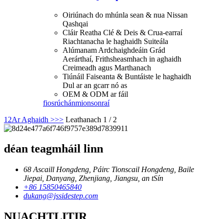
Oiriúnach do mhúnla sean & nua Nissan
Qashqai
Cláir Reatha Clé & Deis & Crua-earraí
Riachtanacha le haghaidh Suiteála
Alúmanam Ardchaighdeáin Grád
Aerárthaí, Frithsheasmhach in aghaidh
Creimeadh agus Marthanach
Tiúnáil Faiseanta & Buntáiste le haghaidh
Dul ar an gcarr nó as
OEM & ODM ar fáil
fiosrúchán
mionsonraí
1
2
Ar Aghaidh >
>>
Leathanach 1 / 2
déan teagmháil linn
68 Ascaill Hongdeng, Páirc Tionscail Hongdeng, Baile
Jiepai, Danyang, Zhenjiang, Jiangsu, an tSín
+86 15850465840
dukang@jssidestep.com
NUACHTLITIR