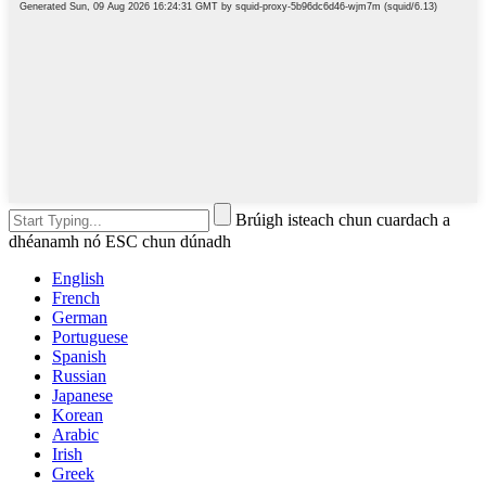
Brúigh isteach chun cuardach a
dhéanamh nó ESC chun dúnadh
English
French
German
Portuguese
Spanish
Russian
Japanese
Korean
Arabic
Irish
Greek