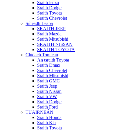
Sraith Isuzu
Sraith Dodge
Sraith Toyota
Sraith Chevrolet
Síneadh Leaba
SRAITH JEEP
Sraith Mazda
Sraith Mitsubishi
SRAITH NISSAN
SRAITH TOYOTA
Clúdach Tonneau
An tsraith Toyota
Sraith Dmax
Sraith Chevrolet
Sraith Mitsubishi
Sraith GMC
Sraith Jeep
Sraith Nissan
Sraith VW
Sraith Dodge
Sraith Ford
TUAIRNEÁN
Sraith Honda
Sraith Kia
Sraith Toyota