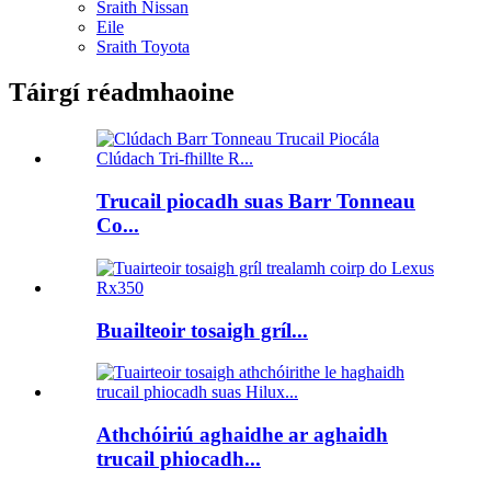
Sraith Nissan
Eile
Sraith Toyota
Táirgí réadmhaoine
Trucail piocadh suas Barr Tonneau
Co...
Buailteoir tosaigh gríl...
Athchóiriú aghaidhe ar aghaidh
trucail phiocadh...