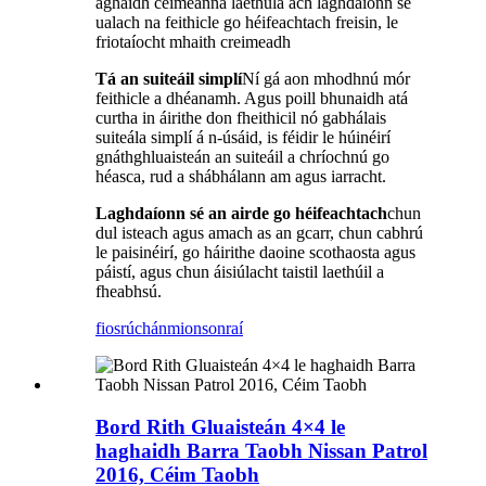
aghaidh céimeanna laethúla ach laghdaíonn sé
ualach na feithicle go héifeachtach freisin, le
friotaíocht mhaith creimeadh
Tá an suiteáil simplí
Ní gá aon mhodhnú mór
feithicle a dhéanamh. Agus poill bhunaidh atá
curtha in áirithe don fheithicil nó gabhálais
suiteála simplí á n-úsáid, is féidir le húinéirí
gnáthghluaisteán an suiteáil a chríochnú go
héasca, rud a shábhálann am agus iarracht.
Laghdaíonn sé an airde go héifeachtach
chun
dul isteach agus amach as an gcarr, chun cabhrú
le paisinéirí, go háirithe daoine scothaosta agus
páistí, agus chun áisiúlacht taistil laethúil a
fheabhsú.
fiosrúchán
mionsonraí
Bord Rith Gluaisteán 4×4 le
haghaidh Barra Taobh Nissan Patrol
2016, Céim Taobh