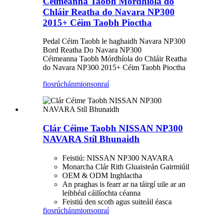
Céimeanna Taobh Mórdhíola do
Chláir Reatha do Navara NP300
2015+ Céim Taobh Pioctha
Pedal Céim Taobh le haghaidh Navara NP300
Bord Reatha Do Navara NP300
Céimeanna Taobh Mórdhíola do Chláir Reatha
do Navara NP300 2015+ Céim Taobh Pioctha
fiosrúchán
mionsonraí
Clár Céime Taobh NISSAN NP300
NAVARA Stíl Bhunaidh
Feistiú: NISSAN NP300 NAVARA
Monarcha Clár Rith Gluaisteán Gairmiúil
OEM & ODM Inghlactha
An praghas is fearr ar na táirgí uile ar an
leibhéal cáilíochta céanna
Feistiú den scoth agus suiteáil éasca
fiosrúchán
mionsonraí