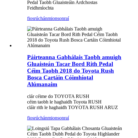
Pedal Taobh Gluaisteáin Ardchostas
Feidhmíochta
fiosrúchán
mionsonraí
Páirteanna Gabhálais Taobh amuigh
Gluaisteán Tacar Bord Rith Pedal
Céim Taobh 2018 do Toyota Rush
Bosca Cartáin Cóimhiotal
Alúmanaim
clár céime do TOYOTA RUSH
céim taobh le haghaidh Toyota RUSH
cláir rith le haghaidh TOYOTA RUSH ARUZ
fiosrúchán
mionsonraí