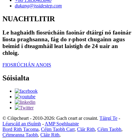
+86 15850465840
dukang@jssidestep.com
NUACHTLITIR
Le haghaidh fiosrúcháin faoinár dtáirgí nó faoinár
liosta praghsanna, fág do r-phost chugainn agus
beimid i dteagmháil leat laistigh de 24 uair an
chloig.
FIOSRÚCHÁN ANOIS
Sóisialta
© Cóipcheart - 2010-2026: Gach ceart ar cosaint.
Táirgí Te
-
Léarscáil an tSuímh
-
AMP Soghluaiste
Bord Rith Tacoma
,
Céim Taobh Carr
,
Clár Rith
,
Céim Taobh
,
Céimeanna Taobh
,
Cláir Rith
,