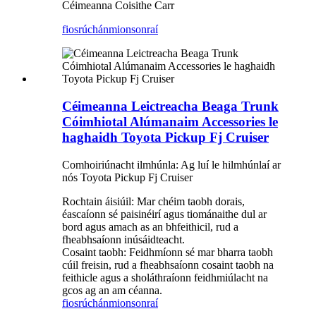
Céimeanna Coisithe Carr
fiosrúchán
mionsonraí
Céimeanna Leictreacha Beaga Trunk
Cóimhiotal Alúmanaim Accessories le
haghaidh Toyota Pickup Fj Cruiser
Comhoiriúnacht ilmhúnla: Ag luí le hilmhúnlaí ar
nós Toyota Pickup Fj Cruiser
Rochtain áisiúil: Mar chéim taobh dorais,
éascaíonn sé paisinéirí agus tiománaithe dul ar
bord agus amach as an bhfeithicil, rud a
fheabhsaíonn inúsáidteacht.
Cosaint taobh: Feidhmíonn sé mar bharra taobh
cúil freisin, rud a fheabhsaíonn cosaint taobh na
feithicle agus a sholáthraíonn feidhmiúlacht na
gcos ag an am céanna.
fiosrúchán
mionsonraí