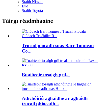
Sraith Nissan
Eile
Sraith Toyota
Táirgí réadmhaoine
Trucail piocadh suas Barr Tonneau
Co...
Buailteoir tosaigh gríl...
Athchóiriú aghaidhe ar aghaidh
trucail phiocadh...