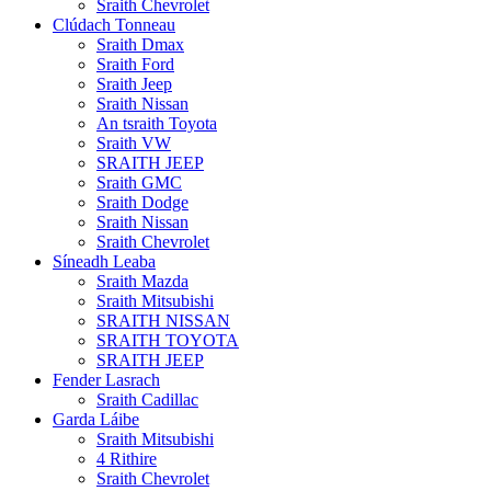
Sraith Chevrolet
Clúdach Tonneau
Sraith Dmax
Sraith Ford
Sraith Jeep
Sraith Nissan
An tsraith Toyota
Sraith VW
SRAITH JEEP
Sraith GMC
Sraith Dodge
Sraith Nissan
Sraith Chevrolet
Síneadh Leaba
Sraith Mazda
Sraith Mitsubishi
SRAITH NISSAN
SRAITH TOYOTA
SRAITH JEEP
Fender Lasrach
Sraith Cadillac
Garda Láibe
Sraith Mitsubishi
4 Rithire
Sraith Chevrolet