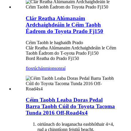
Clár Reatha Alúmanaim
Ardchaighdeáin le Céim Taobh
Éadrom do Toyota Prado Fj150
Céim Taobh le haghaidh Prado
Clár Reatha Alúmanaim Ardchaighdeáin le Céim
Taobh Éadrom do T-oyota Prado Fj150
Bord Reatha do Prado Fj150
fiosrúchán
mionsonraí
Céim Taobh Leaba Doras Pedal
Barra Taobh Cúil do Toyota Tacoma
Tunda 2016 Off-Road4x4
oiriúnach do leaganacha easbhóthair 4×4,
rud a chinntíonn feistiú beacht.