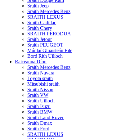
Sraith Dodge Ram
Sraith Jeep
Sraith Mercedes Benz
SRAITH LEXUS
Sraith Cadillac
Sraith Chery
SRAITH PERODUA
Sraith Jetour
Sraith PEUGEOT
Múnlaí Gluaisteán Eile
Bord Rith Uilíoch
Raiceanna Díon
Sraith Mercedes Benz
Sraith Navara
Toyota sraith
Mitsubishi sraith
Sraith Nissan
Sraith VW
Sraith Uilíoch
Sraith Isuzu
Sraith BMW
Sraith Land Rover
Sraith Dmax
Sraith Ford
SRAITH LEXUS