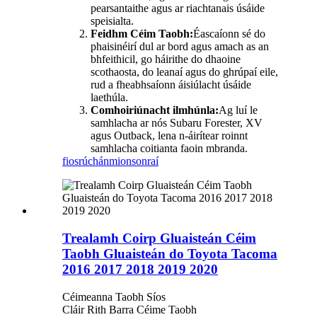
pearsantaithe agus ar riachtanais úsáide
speisialta.
Feidhm Céim Taobh:
Éascaíonn sé do
phaisinéirí dul ar bord agus amach as an
bhfeithicil, go háirithe do dhaoine
scothaosta, do leanaí agus do ghrúpaí eile,
rud a fheabhsaíonn áisiúlacht úsáide
laethúla.
Comhoiriúnacht ilmhúnla:
Ag luí le
samhlacha ar nós Subaru Forester, XV
agus Outback, lena n-áirítear roinnt
samhlacha coitianta faoin mbranda.
fiosrúchán
mionsonraí
Trealamh Coirp Gluaisteán Céim
Taobh Gluaisteán do Toyota Tacoma
2016 2017 2018 2019 2020
Céimeanna Taobh Síos
Cláir Rith Barra Céime Taobh