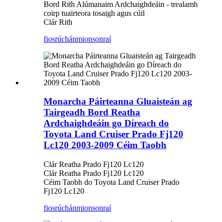
Bord Rith Alúmanaim Ardchaighdeáin - trealamh
coirp tuairteora tosaigh agus cúil
Clár Rith
fiosrúchán
mionsonraí
Monarcha Páirteanna Gluaisteán ag
Tairgeadh Bord Reatha
Ardchaighdeáin go Díreach do
Toyota Land Cruiser Prado Fj120
Lc120 2003-2009 Céim Taobh
Clár Reatha Prado Fj120 Lc120
Clár Reatha Prado Fj120 Lc120
Céim Taobh do Toyota Land Cruiser Prado
Fj120 Lc120
fiosrúchán
mionsonraí