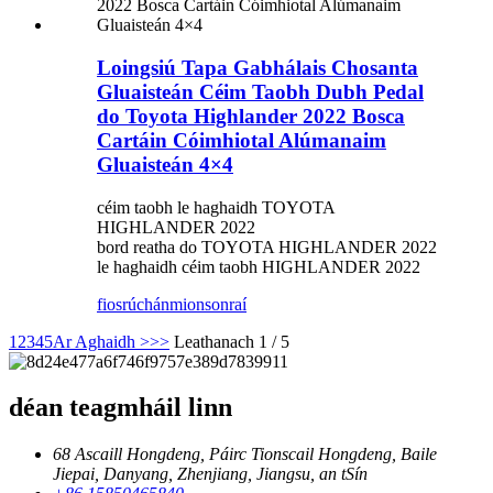
Loingsiú Tapa Gabhálais Chosanta
Gluaisteán Céim Taobh Dubh Pedal
do Toyota Highlander 2022 Bosca
Cartáin Cóimhiotal Alúmanaim
Gluaisteán 4×4
céim taobh le haghaidh TOYOTA
HIGHLANDER 2022
bord reatha do TOYOTA HIGHLANDER 2022
le haghaidh céim taobh HIGHLANDER 2022
fiosrúchán
mionsonraí
1
2
3
4
5
Ar Aghaidh >
>>
Leathanach 1 / 5
déan teagmháil linn
68 Ascaill Hongdeng, Páirc Tionscail Hongdeng, Baile
Jiepai, Danyang, Zhenjiang, Jiangsu, an tSín