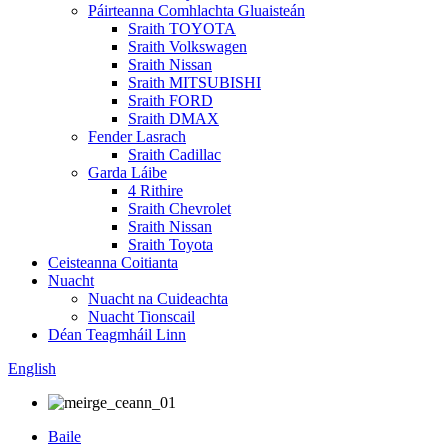
Páirteanna Comhlachta Gluaisteán
Sraith TOYOTA
Sraith Volkswagen
Sraith Nissan
Sraith MITSUBISHI
Sraith FORD
Sraith DMAX
Fender Lasrach
Sraith Cadillac
Garda Láibe
4 Rithire
Sraith Chevrolet
Sraith Nissan
Sraith Toyota
Ceisteanna Coitianta
Nuacht
Nuacht na Cuideachta
Nuacht Tionscail
Déan Teagmháil Linn
English
Baile