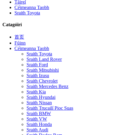
Táirgí
Céimeanna Taobh
Sraith Toyota
Catagóirí
首页
Fúinn
Céimeanna Taobh
Sraith Toyota
Sraith Land Rover
Sraith Ford
Sraith Mitsubishi
Sraith Izusu
Sraith Chevrolet
Sraith Mercedes Benz
Sraith Kia
Sraith Hyundai
Sraith Nissan
Sraith Trucailí Pioc Suas
Sraith BMW
Sraith VW
Sraith Honda
Sraith Audi