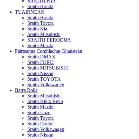
SRAITH KIA
Sraith Honda
TUAIRNEÁN
Sraith Honda
Sraith Toyota
Sraith Kia
Sraith Mitsubishi
SRAITH PERODUA
Sraith Mazda
Páirteanna Comhlachta Gluaisteán
Sraith DMAX
Sraith FORD
Sraith MITSUBISHI
Sraith Nissan
Sraith TOYOTA
Sraith Volkswagen
Barra Rolla
Sraith Mitsubishi
Sraith Hilux Revo
Sraith Mazda
Sraith Isuzu
Sraith Toyota
Sraith Dodge
Sraith Volkswagen
Sraith Nissan