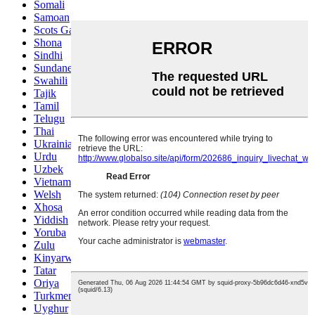
Somali
Samoan
Scots Gaelic
Shona
Sindhi
Sundanese
Swahili
Tajik
Tamil
Telugu
Thai
Ukrainian
Urdu
Uzbek
Vietnamese
Welsh
Xhosa
Yiddish
Yoruba
Zulu
Kinyarwanda
Tatar
Oriya
Turkmen
Uyghur