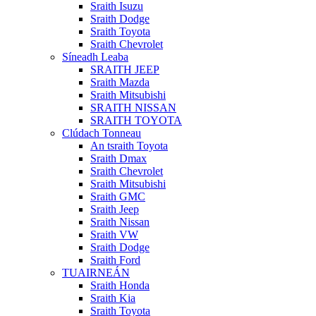
Sraith Isuzu
Sraith Dodge
Sraith Toyota
Sraith Chevrolet
Síneadh Leaba
SRAITH JEEP
Sraith Mazda
Sraith Mitsubishi
SRAITH NISSAN
SRAITH TOYOTA
Clúdach Tonneau
An tsraith Toyota
Sraith Dmax
Sraith Chevrolet
Sraith Mitsubishi
Sraith GMC
Sraith Jeep
Sraith Nissan
Sraith VW
Sraith Dodge
Sraith Ford
TUAIRNEÁN
Sraith Honda
Sraith Kia
Sraith Toyota