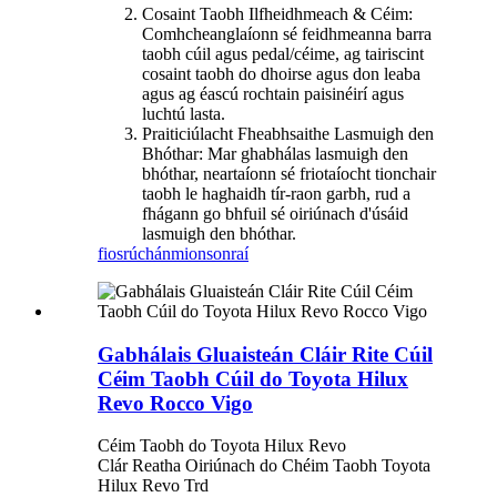
Cosaint Taobh Ilfheidhmeach & Céim:
Comhcheanglaíonn sé feidhmeanna barra
taobh cúil agus pedal/céime, ag tairiscint
cosaint taobh do dhoirse agus don leaba
agus ag éascú rochtain paisinéirí agus
luchtú lasta.
Praiticiúlacht Fheabhsaithe Lasmuigh den
Bhóthar: Mar ghabhálas lasmuigh den
bhóthar, neartaíonn sé friotaíocht tionchair
taobh le haghaidh tír-raon garbh, rud a
fhágann go bhfuil sé oiriúnach d'úsáid
lasmuigh den bhóthar.
fiosrúchán
mionsonraí
Gabhálais Gluaisteán Cláir Rite Cúil
Céim Taobh Cúil do Toyota Hilux
Revo Rocco Vigo
Céim Taobh do Toyota Hilux Revo
Clár Reatha Oiriúnach do Chéim Taobh Toyota
Hilux Revo Trd