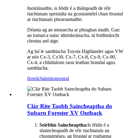
Inoiriúnaithe, is féidir é a tháirgeadh de réir
riachtanais speisialta na gcustaiméirí chun freastal
ar riachtanais phearsantaithe.
Déanta ag an monarcha ar phraghas maith. Gan
an iomarca naisc idirmheánacha, tá feidhmíocht
chostas ard aige.
Ag luí le samhlacha Toyota Highlander agus VW
ar nós Cx-3, Cx30, Cx-7, Cx-8, Cx-9, Cx-90,
Cx-4, a chlúdaíonn raon leathan brandaí agus
samhlacha.
fiosrúchán
mionsonraí
Clár Rite Taobh Saincheaptha do
Subaru Forester XV Outback
Seirbhís Saincheaptha:
Is féidir é a
shaincheapadh de réir riachtanais an
chustaiméara, ag freastal ar roghanna