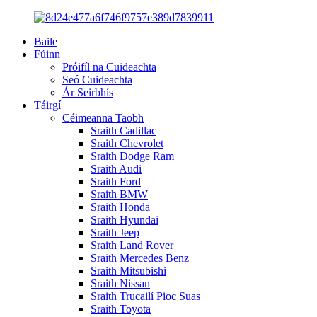
Baile
Fúinn
Próifíl na Cuideachta
Seó Cuideachta
Ár Seirbhís
Táirgí
Céimeanna Taobh
Sraith Cadillac
Sraith Chevrolet
Sraith Dodge Ram
Sraith Audi
Sraith Ford
Sraith BMW
Sraith Honda
Sraith Hyundai
Sraith Jeep
Sraith Land Rover
Sraith Mercedes Benz
Sraith Mitsubishi
Sraith Nissan
Sraith Trucailí Pioc Suas
Sraith Toyota