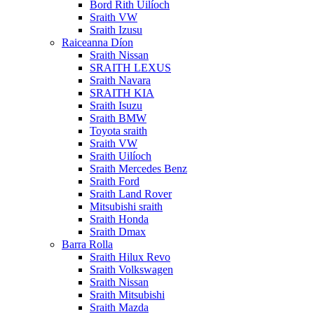
Bord Rith Uilíoch
Sraith VW
Sraith Izusu
Raiceanna Díon
Sraith Nissan
SRAITH LEXUS
Sraith Navara
SRAITH KIA
Sraith Isuzu
Sraith BMW
Toyota sraith
Sraith VW
Sraith Uilíoch
Sraith Mercedes Benz
Sraith Ford
Sraith Land Rover
Mitsubishi sraith
Sraith Honda
Sraith Dmax
Barra Rolla
Sraith Hilux Revo
Sraith Volkswagen
Sraith Nissan
Sraith Mitsubishi
Sraith Mazda