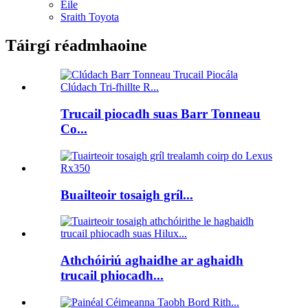
Eile
Sraith Toyota
Táirgí réadmhaoine
Trucail piocadh suas Barr Tonneau
Co...
Buailteoir tosaigh gríl...
Athchóiriú aghaidhe ar aghaidh
trucail phiocadh...