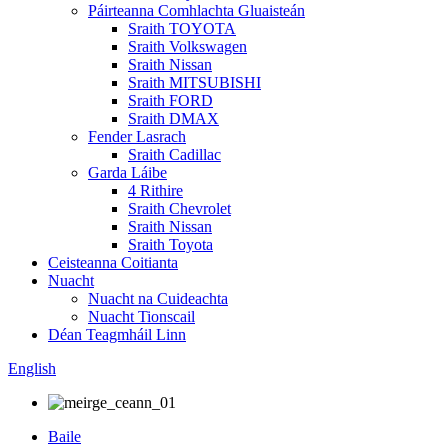
Páirteanna Comhlachta Gluaisteán
Sraith TOYOTA
Sraith Volkswagen
Sraith Nissan
Sraith MITSUBISHI
Sraith FORD
Sraith DMAX
Fender Lasrach
Sraith Cadillac
Garda Láibe
4 Rithire
Sraith Chevrolet
Sraith Nissan
Sraith Toyota
Ceisteanna Coitianta
Nuacht
Nuacht na Cuideachta
Nuacht Tionscail
Déan Teagmháil Linn
English
Baile