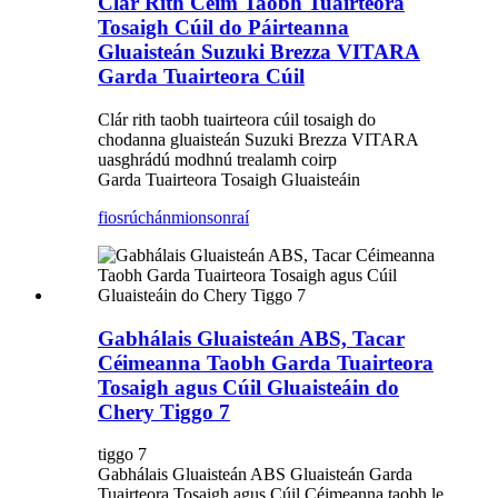
Clár Rith Céim Taobh Tuairteora
Tosaigh Cúil do Páirteanna
Gluaisteán Suzuki Brezza VITARA
Garda Tuairteora Cúil
Clár rith taobh tuairteora cúil tosaigh do
chodanna gluaisteán Suzuki Brezza VITARA
uasghrádú modhnú trealamh coirp
Garda Tuairteora Tosaigh Gluaisteáin
fiosrúchán
mionsonraí
Gabhálais Gluaisteán ABS, Tacar
Céimeanna Taobh Garda Tuairteora
Tosaigh agus Cúil Gluaisteáin do
Chery Tiggo 7
tiggo 7
Gabhálais Gluaisteán ABS Gluaisteán Garda
Tuairteora Tosaigh agus Cúil Céimeanna taobh le