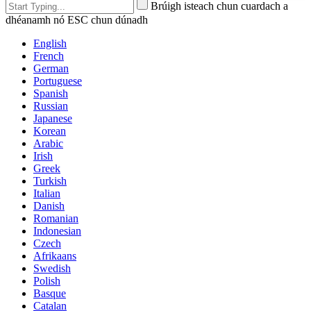
Brúigh isteach chun cuardach a
dhéanamh nó ESC chun dúnadh
English
French
German
Portuguese
Spanish
Russian
Japanese
Korean
Arabic
Irish
Greek
Turkish
Italian
Danish
Romanian
Indonesian
Czech
Afrikaans
Swedish
Polish
Basque
Catalan