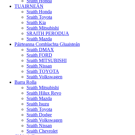
Sraith Honda
TUAIRNEÁN
Sraith Honda
Sraith Toyota
Sraith Kia
Sraith Mitsubishi
SRAITH PERODUA
Sraith Mazda
Páirteanna Comhlachta Gluaisteán
Sraith DMAX
Sraith FORD
Sraith MITSUBISHI
Sraith Nissan
Sraith TOYOTA
Sraith Volkswagen
Barra Rolla
Sraith Mitsubishi
Sraith Hilux Revo
Sraith Mazda
Sraith Isuzu
Sraith Toyota
Sraith Dodge
Sraith Volkswagen
Sraith Nissan
Sraith Chevrolet