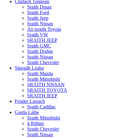
Clúdach Tonneau
Sraith Dmax
Sraith Ford
Sraith Jeep
Sraith Nissan
An tsraith Toyota
Sraith VW
SRAITH JEEP
Sraith GMC
Sraith Dodge
Sraith Nissan
Sraith Chevrolet
Síneadh Leaba
Sraith Mazda
Sraith Mitsubishi
SRAITH NISSAN
SRAITH TOYOTA
SRAITH JEEP
Fender Lasrach
Sraith Cadillac
Garda Láibe
Sraith Mitsubishi
4 Rithire
Sraith Chevrolet
Sraith Nissan