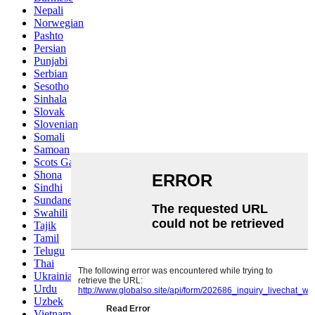
Nepali
Norwegian
Pashto
Persian
Punjabi
Serbian
Sesotho
Sinhala
Slovak
Slovenian
Somali
Samoan
Scots Gaelic
Shona
Sindhi
Sundanese
Swahili
Tajik
Tamil
Telugu
Thai
Ukrainian
Urdu
Uzbek
Vietnamese