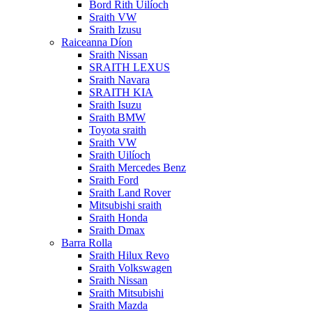
Bord Rith Uilíoch
Sraith VW
Sraith Izusu
Raiceanna Díon
Sraith Nissan
SRAITH LEXUS
Sraith Navara
SRAITH KIA
Sraith Isuzu
Sraith BMW
Toyota sraith
Sraith VW
Sraith Uilíoch
Sraith Mercedes Benz
Sraith Ford
Sraith Land Rover
Mitsubishi sraith
Sraith Honda
Sraith Dmax
Barra Rolla
Sraith Hilux Revo
Sraith Volkswagen
Sraith Nissan
Sraith Mitsubishi
Sraith Mazda