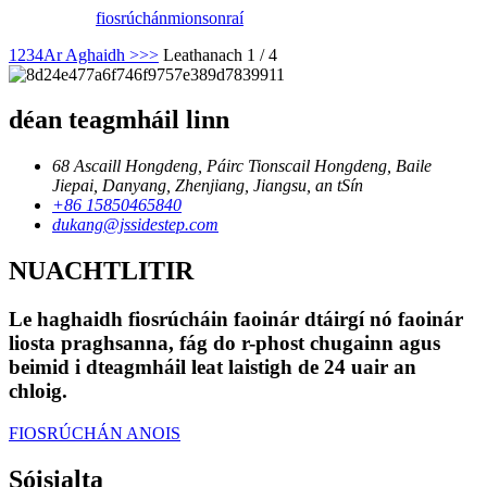
fiosrúchán
mionsonraí
1
2
3
4
Ar Aghaidh >
>>
Leathanach 1 / 4
déan teagmháil linn
68 Ascaill Hongdeng, Páirc Tionscail Hongdeng, Baile
Jiepai, Danyang, Zhenjiang, Jiangsu, an tSín
+86 15850465840
dukang@jssidestep.com
NUACHTLITIR
Le haghaidh fiosrúcháin faoinár dtáirgí nó faoinár
liosta praghsanna, fág do r-phost chugainn agus
beimid i dteagmháil leat laistigh de 24 uair an
chloig.
FIOSRÚCHÁN ANOIS
Sóisialta