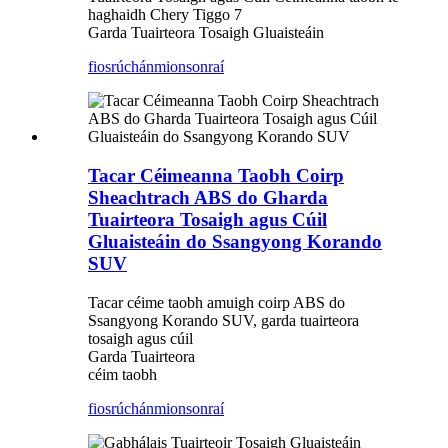
haghaidh Chery Tiggo 7
Garda Tuairteora Tosaigh Gluaisteáin
fiosrúchán
mionsonraí
Tacar Céimeanna Taobh Coirp
Sheachtrach ABS do Gharda
Tuairteora Tosaigh agus Cúil
Gluaisteáin do Ssangyong Korando
SUV
Tacar céime taobh amuigh coirp ABS do
Ssangyong Korando SUV, garda tuairteora
tosaigh agus cúil
Garda Tuairteora
céim taobh
fiosrúchán
mionsonraí