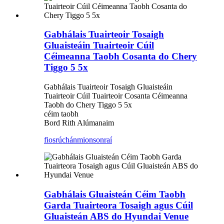
Gabhálais Tuairteoir Tosaigh
Gluaisteáin Tuairteoir Cúil
Céimeanna Taobh Cosanta do Chery
Tiggo 5 5x
Gabhálais Tuairteoir Tosaigh Gluaisteáin
Tuairteoir Cúil Tuairteoir Cosanta Céimeanna
Taobh do Chery Tiggo 5 5x
céim taobh
Bord Rith Alúmanaim
fiosrúchán
mionsonraí
Gabhálais Gluaisteán Céim Taobh
Garda Tuairteora Tosaigh agus Cúil
Gluaisteán ABS do Hyundai Venue