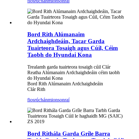
fiosrúchán
mionsonraí
Bord Rith Alúmanaim
Ardchaighdeáin, Tacar Garda
Tuairteora Tosaigh agus Cúil, Céim
Taobh do Hyundai Kona
Trealamh garda tuairteora tosaigh cúil Clár
Reatha Alúmanaim Ardchaighdeáin céim taobh
do Hyundai Kona
Bord Rith Alúmanaim Ardchaighdeáin
Clár Rith
fiosrúchán
mionsonraí
Bord Rithála Garda Gríle Barra