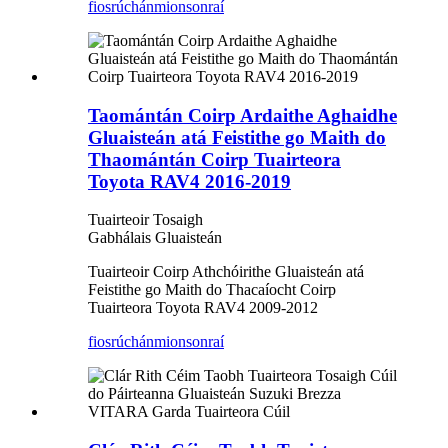
fiosrúchán
mionsonraí
Taomántán Coirp Ardaithe Aghaidhe
Gluaisteán atá Feistithe go Maith do
Thaomántán Coirp Tuairteora
Toyota RAV4 2016-2019
Tuairteoir Tosaigh
Gabhálais Gluaisteán
Tuairteoir Coirp Athchóirithe Gluaisteán atá
Feistithe go Maith do Thacaíocht Coirp
Tuairteora Toyota RAV4 2009-2012
fiosrúchán
mionsonraí