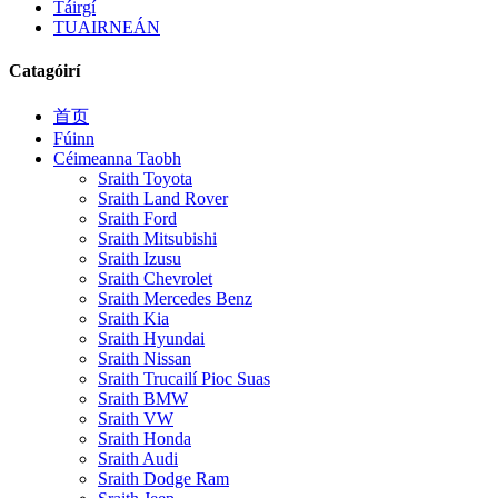
Táirgí
TUAIRNEÁN
Catagóirí
首页
Fúinn
Céimeanna Taobh
Sraith Toyota
Sraith Land Rover
Sraith Ford
Sraith Mitsubishi
Sraith Izusu
Sraith Chevrolet
Sraith Mercedes Benz
Sraith Kia
Sraith Hyundai
Sraith Nissan
Sraith Trucailí Pioc Suas
Sraith BMW
Sraith VW
Sraith Honda
Sraith Audi
Sraith Dodge Ram