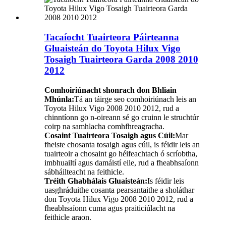
Tacaíocht Tuairteora Páirteanna
Gluaisteán do Toyota Hilux Vigo
Tosaigh Tuairteora Garda 2008 2010
2012
Comhoiriúnacht shonrach don Bhliain
Mhúnla:
Tá an táirge seo comhoiriúnach leis an
Toyota Hilux Vigo 2008 2010 2012, rud a
chinntíonn go n-oireann sé go cruinn le struchtúr
coirp na samhlacha comhfhreagracha.
Cosaint Tuairteora Tosaigh agus Cúil:
Mar
fheiste chosanta tosaigh agus cúil, is féidir leis an
tuairteoir a chosaint go héifeachtach ó scríobtha,
imbhuailtí agus damáistí eile, rud a fheabhsaíonn
sábháilteacht na feithicle.
Tréith Ghabhálais Gluaisteán:
Is féidir leis
uasghráduithe cosanta pearsantaithe a sholáthar
don Toyota Hilux Vigo 2008 2010 2012, rud a
fheabhsaíonn cuma agus praiticiúlacht na
feithicle araon.