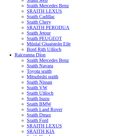
Sraith Jeep
Sraith Mercedes Benz
SRAITH LEXUS
Sraith Cadillac
Sraith Chery
SRAITH PERODUA
Sraith Jetour
Sraith PEUGEOT
Múnlaí Gluaisteán Eile
Bord Rith Uilíoch
Raiceanna Díon
Sraith Mercedes Benz
Sraith Navara
Toyota sraith
Mitsubishi sraith
Sraith Nissan
Sraith VW
Sraith Uilíoch
Sraith Isuzu
Sraith BMW
Sraith Land Rover
Sraith Dmax
Sraith Ford
SRAITH LEXUS
SRAITH KIA