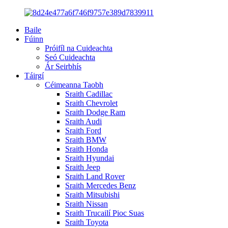
Baile
Fúinn
Próifíl na Cuideachta
Seó Cuideachta
Ár Seirbhís
Táirgí
Céimeanna Taobh
Sraith Cadillac
Sraith Chevrolet
Sraith Dodge Ram
Sraith Audi
Sraith Ford
Sraith BMW
Sraith Honda
Sraith Hyundai
Sraith Jeep
Sraith Land Rover
Sraith Mercedes Benz
Sraith Mitsubishi
Sraith Nissan
Sraith Trucailí Pioc Suas
Sraith Toyota