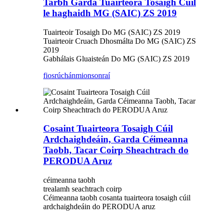
Tarbh Garda Tuairteora Tosaigh Cúil
le haghaidh MG (SAIC) ZS 2019
Tuairteoir Tosaigh Do MG (SAIC) ZS 2019
Tuairteoir Cruach Dhosmálta Do MG (SAIC) ZS
2019
Gabhálais Gluaisteán Do MG (SAIC) ZS 2019
fiosrúchán
mionsonraí
Cosaint Tuairteora Tosaigh Cúil
Ardchaighdeáin, Garda Céimeanna
Taobh, Tacar Coirp Sheachtrach do
PERODUA Aruz
céimeanna taobh
trealamh seachtrach coirp
Céimeanna taobh cosanta tuairteora tosaigh cúil
ardchaighdeáin do PERODUA aruz