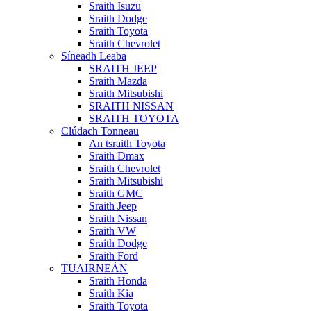
Sraith Isuzu
Sraith Dodge
Sraith Toyota
Sraith Chevrolet
Síneadh Leaba
SRAITH JEEP
Sraith Mazda
Sraith Mitsubishi
SRAITH NISSAN
SRAITH TOYOTA
Clúdach Tonneau
An tsraith Toyota
Sraith Dmax
Sraith Chevrolet
Sraith Mitsubishi
Sraith GMC
Sraith Jeep
Sraith Nissan
Sraith VW
Sraith Dodge
Sraith Ford
TUAIRNEÁN
Sraith Honda
Sraith Kia
Sraith Toyota