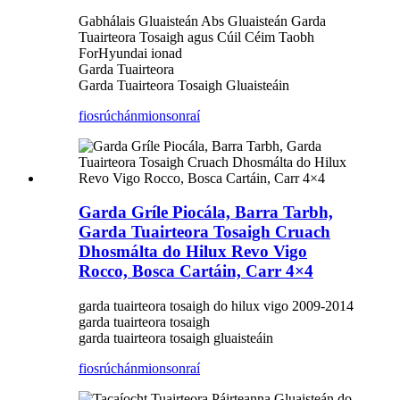
Gabhálais Gluaisteán Abs Gluaisteán Garda
Tuairteora Tosaigh agus Cúil Céim Taobh
ForHyundai ionad
Garda Tuairteora
Garda Tuairteora Tosaigh Gluaisteáin
fiosrúchán
mionsonraí
Garda Gríle Piocála, Barra Tarbh,
Garda Tuairteora Tosaigh Cruach
Dhosmálta do Hilux Revo Vigo
Rocco, Bosca Cartáin, Carr 4×4
garda tuairteora tosaigh do hilux vigo 2009-2014
garda tuairteora tosaigh
garda tuairteora tosaigh gluaisteáin
fiosrúchán
mionsonraí