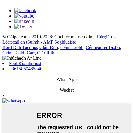
© Cóipcheart - 2010-2026: Gach ceart ar cosaint.
Táirgí Te
-
Léarscáil an tSuímh
-
AMP Soghluaiste
Bord Rith Tacoma
,
Cláir Rith
,
Céim Taobh
,
Céimeanna Taobh
,
Céim Taobh Carr
,
Clár Rith
,
Seol Ríomhphost
+8615850465840
WhatsApp
Wechat
x