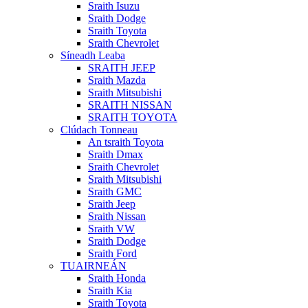
Sraith Isuzu
Sraith Dodge
Sraith Toyota
Sraith Chevrolet
Síneadh Leaba
SRAITH JEEP
Sraith Mazda
Sraith Mitsubishi
SRAITH NISSAN
SRAITH TOYOTA
Clúdach Tonneau
An tsraith Toyota
Sraith Dmax
Sraith Chevrolet
Sraith Mitsubishi
Sraith GMC
Sraith Jeep
Sraith Nissan
Sraith VW
Sraith Dodge
Sraith Ford
TUAIRNEÁN
Sraith Honda
Sraith Kia
Sraith Toyota