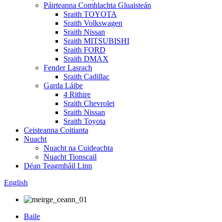
Páirteanna Comhlachta Gluaisteán
Sraith TOYOTA
Sraith Volkswagen
Sraith Nissan
Sraith MITSUBISHI
Sraith FORD
Sraith DMAX
Fender Lasrach
Sraith Cadillac
Garda Láibe
4 Rithire
Sraith Chevrolet
Sraith Nissan
Sraith Toyota
Ceisteanna Coitianta
Nuacht
Nuacht na Cuideachta
Nuacht Tionscail
Déan Teagmháil Linn
English
Baile