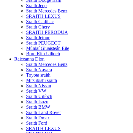
Sraith Dodge Ram
Sraith Jeep
Sraith Mercedes Benz
SRAITH LEXUS
Sraith Cadillac
Sraith Chery
SRAITH PERODUA
Sraith Jetour
Sraith PEUGEOT
Múnlaí Gluaisteán Eile
Bord Rith Uilíoch
Raiceanna Díon
Sraith Mercedes Benz
Sraith Navara
Toyota sraith
Mitsubishi sraith
Sraith Nissan
Sraith VW
Sraith Uilíoch
Sraith Isuzu
Sraith BMW
Sraith Land Rover
Sraith Dmax
Sraith Ford
SRAITH LEXUS