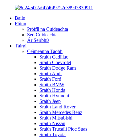
Baile
Fúinn
Próifíl na Cuideachta
Seó Cuideachta
Ár Seirbhís
Táirgí
Céimeanna Taobh
Sraith Cadillac
Sraith Chevrolet
Sraith Dodge Ram
Sraith Audi
Sraith Ford
Sraith BMW
Sraith Honda
Sraith Hyundai
Sraith Jeep
Sraith Land Rover
Sraith Mercedes Benz
Sraith Mitsubishi
Sraith Nissan
Sraith Trucailí Pioc Suas
Sraith Toyota