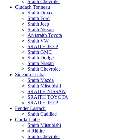
Sraith Chevrolet
Clúdach Tonneau
Sraith Dmax
Sraith Ford
Sraith Jeep
Sraith Nissan
An tsraith Toyota
Sraith VW
SRAITH JEEP
Sraith GMC
Sraith Dodge
Sraith Nissan
Sraith Chevrolet
Síneadh Leaba
Sraith Mazda
Sraith Mitsubishi
SRAITH NISSAN
SRAITH TOYOTA
SRAITH JEEP
Fender Lasrach
Sraith Cadillac
Garda Láibe
Sraith Mitsubishi
4 Rithire
Sraith Chevrolet