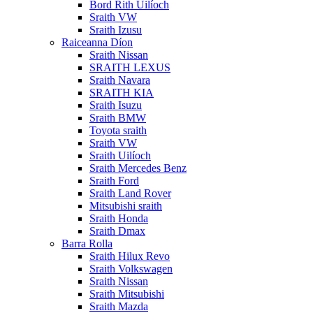
Bord Rith Uilíoch
Sraith VW
Sraith Izusu
Raiceanna Díon
Sraith Nissan
SRAITH LEXUS
Sraith Navara
SRAITH KIA
Sraith Isuzu
Sraith BMW
Toyota sraith
Sraith VW
Sraith Uilíoch
Sraith Mercedes Benz
Sraith Ford
Sraith Land Rover
Mitsubishi sraith
Sraith Honda
Sraith Dmax
Barra Rolla
Sraith Hilux Revo
Sraith Volkswagen
Sraith Nissan
Sraith Mitsubishi
Sraith Mazda