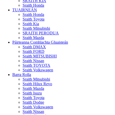
SRAITH KIA
Sraith Honda
TUAIRNEÁN
Sraith Honda
Sraith Toyota
Sraith Kia
Sraith Mitsubishi
SRAITH PERODUA
Sraith Mazda
Páirteanna Comhlachta Gluaisteán
Sraith DMAX
Sraith FORD
Sraith MITSUBISHI
Sraith Nissan
Sraith TOYOTA
Sraith Volkswagen
Barra Rolla
Sraith Mitsubishi
Sraith Hilux Revo
Sraith Mazda
Sraith Isuzu
Sraith Toyota
Sraith Dodge
Sraith Volkswagen
Sraith Nissan