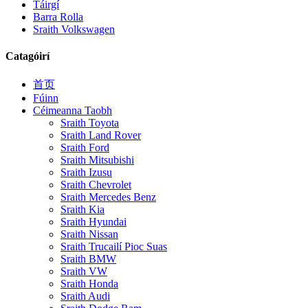
Táirgí
Barra Rolla
Sraith Volkswagen
Catagóirí
首页
Fúinn
Céimeanna Taobh
Sraith Toyota
Sraith Land Rover
Sraith Ford
Sraith Mitsubishi
Sraith Izusu
Sraith Chevrolet
Sraith Mercedes Benz
Sraith Kia
Sraith Hyundai
Sraith Nissan
Sraith Trucailí Pioc Suas
Sraith BMW
Sraith VW
Sraith Honda
Sraith Audi