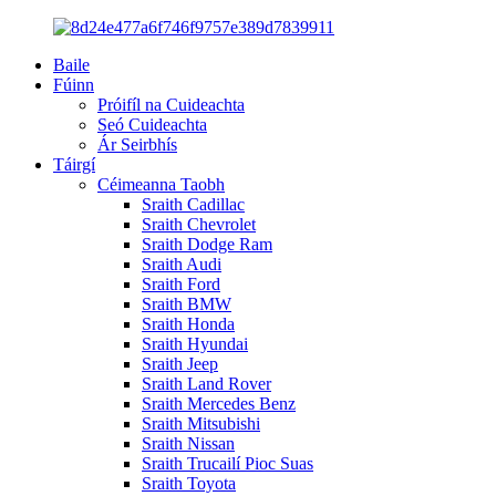
Baile
Fúinn
Próifíl na Cuideachta
Seó Cuideachta
Ár Seirbhís
Táirgí
Céimeanna Taobh
Sraith Cadillac
Sraith Chevrolet
Sraith Dodge Ram
Sraith Audi
Sraith Ford
Sraith BMW
Sraith Honda
Sraith Hyundai
Sraith Jeep
Sraith Land Rover
Sraith Mercedes Benz
Sraith Mitsubishi
Sraith Nissan
Sraith Trucailí Pioc Suas
Sraith Toyota