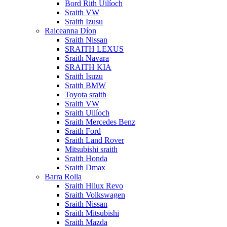
Bord Rith Uilíoch
Sraith VW
Sraith Izusu
Raiceanna Díon
Sraith Nissan
SRAITH LEXUS
Sraith Navara
SRAITH KIA
Sraith Isuzu
Sraith BMW
Toyota sraith
Sraith VW
Sraith Uilíoch
Sraith Mercedes Benz
Sraith Ford
Sraith Land Rover
Mitsubishi sraith
Sraith Honda
Sraith Dmax
Barra Rolla
Sraith Hilux Revo
Sraith Volkswagen
Sraith Nissan
Sraith Mitsubishi
Sraith Mazda