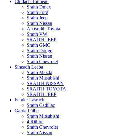
Clúdach Tonneau
Sraith Dmax
Sraith Ford
Sraith Jeep
Sraith Nissan
An tsraith Toyota
Sraith VW
SRAITH JEEP
Sraith GMC
Sraith Dodge
Sraith Nissan
Sraith Chevrolet
Síneadh Leaba
Sraith Mazda
Sraith Mitsubishi
SRAITH NISSAN
SRAITH TOYOTA
SRAITH JEEP
Fender Lasrach
Sraith Cadillac
Garda Láibe
Sraith Mitsubishi
4 Rithire
Sraith Chevrolet
Sraith Nissan