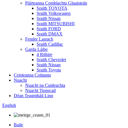
Páirteanna Comhlachta Gluaisteán
Sraith TOYOTA
Sraith Volkswagen
Sraith Nissan
Sraith MITSUBISHI
Sraith FORD
Sraith DMAX
Fender Lasrach
Sraith Cadillac
Garda Láibe
4 Rithire
Sraith Chevrolet
Sraith Nissan
Sraith Toyota
Ceisteanna Coitianta
Nuacht
Nuacht na Cuideachta
Nuacht Tionscail
Déan Teagmháil Linn
English
Baile