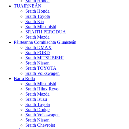
Sraith Honda
TUAIRNEÁN
Sraith Honda
Sraith Toyota
Sraith Kia
Sraith Mitsubishi
SRAITH PERODUA
Sraith Mazda
Páirteanna Comhlachta Gluaisteán
Sraith DMAX
Sraith FORD
Sraith MITSUBISHI
Sraith Nissan
Sraith TOYOTA
Sraith Volkswagen
Barra Rolla
Sraith Mitsubishi
Sraith Hilux Revo
Sraith Mazda
Sraith Isuzu
Sraith Toyota
Sraith Dodge
Sraith Volkswagen
Sraith Nissan
Sraith Chevrolet