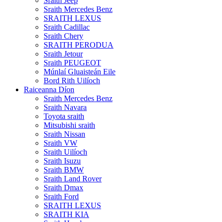
Sraith Jeep
Sraith Mercedes Benz
SRAITH LEXUS
Sraith Cadillac
Sraith Chery
SRAITH PERODUA
Sraith Jetour
Sraith PEUGEOT
Múnlaí Gluaisteán Eile
Bord Rith Uilíoch
Raiceanna Díon
Sraith Mercedes Benz
Sraith Navara
Toyota sraith
Mitsubishi sraith
Sraith Nissan
Sraith VW
Sraith Uilíoch
Sraith Isuzu
Sraith BMW
Sraith Land Rover
Sraith Dmax
Sraith Ford
SRAITH LEXUS
SRAITH KIA