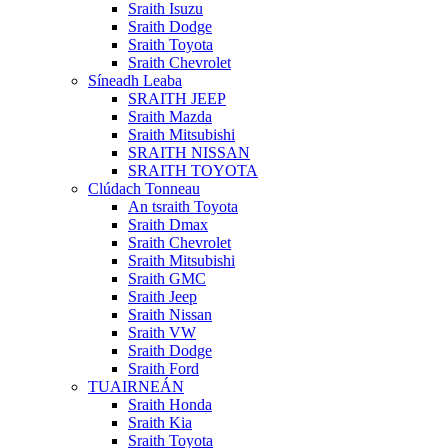
Sraith Isuzu
Sraith Dodge
Sraith Toyota
Sraith Chevrolet
Síneadh Leaba
SRAITH JEEP
Sraith Mazda
Sraith Mitsubishi
SRAITH NISSAN
SRAITH TOYOTA
Clúdach Tonneau
An tsraith Toyota
Sraith Dmax
Sraith Chevrolet
Sraith Mitsubishi
Sraith GMC
Sraith Jeep
Sraith Nissan
Sraith VW
Sraith Dodge
Sraith Ford
TUAIRNEÁN
Sraith Honda
Sraith Kia
Sraith Toyota