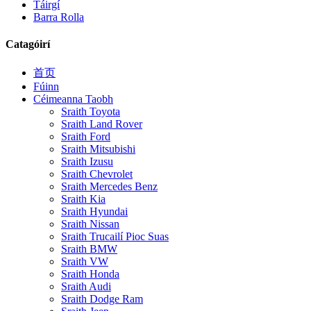
Táirgí
Barra Rolla
Catagóirí
首页
Fúinn
Céimeanna Taobh
Sraith Toyota
Sraith Land Rover
Sraith Ford
Sraith Mitsubishi
Sraith Izusu
Sraith Chevrolet
Sraith Mercedes Benz
Sraith Kia
Sraith Hyundai
Sraith Nissan
Sraith Trucailí Pioc Suas
Sraith BMW
Sraith VW
Sraith Honda
Sraith Audi
Sraith Dodge Ram